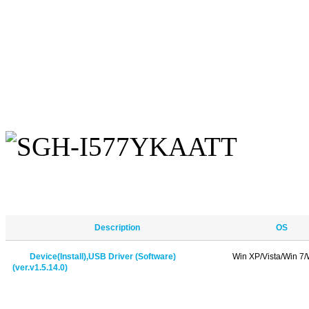
Description
OS
Device(Install),USB Driver (Software)
Win XP/Vista/Win 7/
(ver.v1.5.14.0)