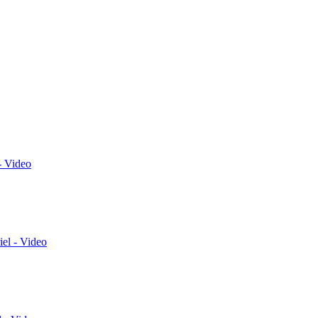
- Video
el - Video