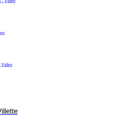
 - Video
deo
 Video
llette