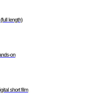
ll length)
ands-on
al short film