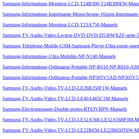
Samsung-Informatique-Moniteur-LCD-T24B300-T24B300EW-Manu
Samsung-Informatique-Imprimante-Monochrome-16ppm-Imprimante
Samsung-Informatique-Moniteur-LCD-T23A750-Manuels
Samsung-TV-Audio-Video-Lecteur-DVD-DVD-D530WXZF-serie-
Samsung-Telephone-Mobile-GSM-Samsung-Player-Ultra-rouge-ope
Samsung-Informatique-Ultra-Mobilite-NP-N140-Manuels
Samsung-Informatique-Ordinateur-Portable-NP-R610-NP-R610-AS
Samsung-Informatique-Ordinateur-Portable-NP305V5AD-NP305V
Samsung-TV-Audio-Video-TV-LCD-LE26B350F1W-Manuels
Samsung-TV-Audio-Video-TV-LCD-LE40A465C1M-Manuels
Samsung-Electromenager-Double-portes-RT63VBPN-Manuels
Samsung-TV-Audio-Video-TV-LCD-LE52A568-LE52A568P3M-Ma
Samsung-TV-Audio-Video-TV-LCD-LE22B650-LE22B650T6W-Ma