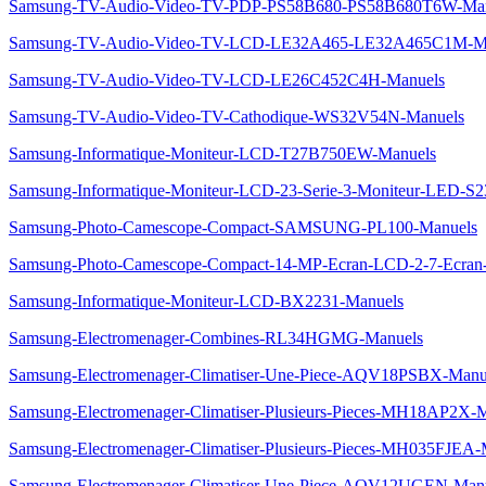
Samsung-TV-Audio-Video-TV-PDP-PS58B680-PS58B680T6W-Man
Samsung-TV-Audio-Video-TV-LCD-LE32A465-LE32A465C1M-M
Samsung-TV-Audio-Video-TV-LCD-LE26C452C4H-Manuels
Samsung-TV-Audio-Video-TV-Cathodique-WS32V54N-Manuels
Samsung-Informatique-Moniteur-LCD-T27B750EW-Manuels
Samsung-Informatique-Moniteur-LCD-23-Serie-3-Moniteur-LED-
Samsung-Photo-Camescope-Compact-SAMSUNG-PL100-Manuels
Samsung-Photo-Camescope-Compact-14-MP-Ecran-LCD-2-7-Ecran-
Samsung-Informatique-Moniteur-LCD-BX2231-Manuels
Samsung-Electromenager-Combines-RL34HGMG-Manuels
Samsung-Electromenager-Climatiser-Une-Piece-AQV18PSBX-Manu
Samsung-Electromenager-Climatiser-Plusieurs-Pieces-MH18AP2X-
Samsung-Electromenager-Climatiser-Plusieurs-Pieces-MH035FJEA-
Samsung-Electromenager-Climatiser-Une-Piece-AQV12UGEN-Man