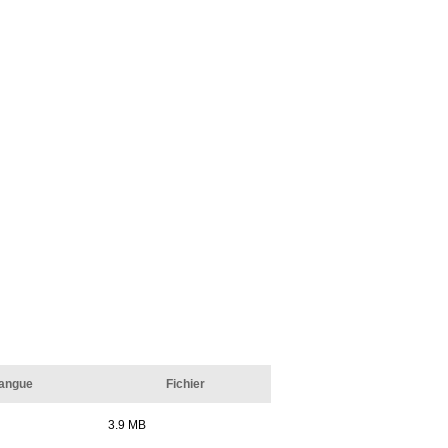
angue
Fichier
3.9 MB