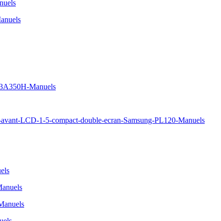
uels
anuels
S23A350H-Manuels
avant-LCD-1-5-compact-double-ecran-Samsung-PL120-Manuels
els
Manuels
Manuels
uels