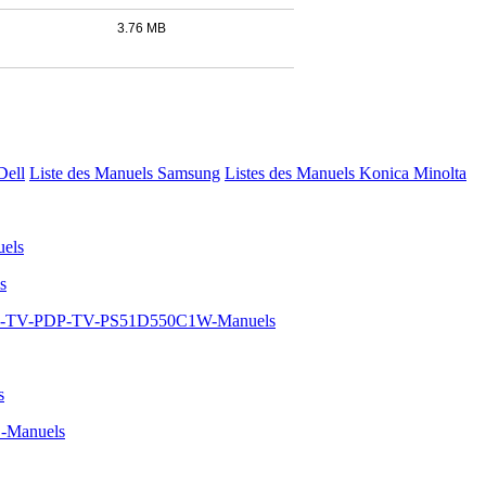
3.76 MB
Dell
Liste des Manuels Samsung
Listes des Manuels Konica Minolta
els
s
HD-TV-PDP-TV-PS51D550C1W-Manuels
s
-Manuels