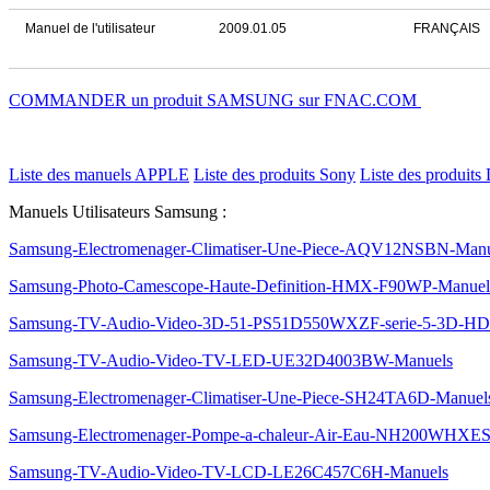
Manuel de l'utilisateur
2009.01.05
FRANÇAIS
COMMANDER un produit SAMSUNG sur FNAC.COM
Liste des manuels APPLE
Liste des produits Sony
Liste des produits 
Manuels Utilisateurs Samsung :
Samsung-Electromenager-Climatiser-Une-Piece-AQV12NSBN-Manu
Samsung-Photo-Camescope-Haute-Definition-HMX-F90WP-Manuel
Samsung-TV-Audio-Video-3D-51-PS51D550WXZF-serie-5-3D-
Samsung-TV-Audio-Video-TV-LED-UE32D4003BW-Manuels
Samsung-Electromenager-Climatiser-Une-Piece-SH24TA6D-Manuel
Samsung-Electromenager-Pompe-a-chaleur-Air-Eau-NH200WHXES
Samsung-TV-Audio-Video-TV-LCD-LE26C457C6H-Manuels