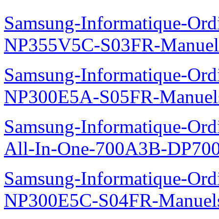
Manuel de l'utilisateur
2009.01.05
FRANÇAIS
COMMANDER un produi
Liste des manuels APPLE
Liste des produits Sony
Liste des produits 
Manuels Utilisateurs Samsu
Samsung-Informatique-Ord
NP355V5C-S03FR-Manuel
Samsung-Informatique-Ord
NP300E5A-S05FR-Manuel