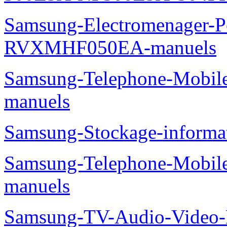
Samsung-TV-Audio-Video
Samsung-TV-Audio-Video
PS50B550T4W-manuels
Samsung-Informatique-Ordin
300E5A-NP300E5A-S04FR
Samsung-Electromenager-P
RVXMHF050EA-manuels
Samsung-Telephone-Mobil