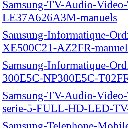
Samsung-Telephone-Mobil
Open-market-GT-S3500-ma
Samsung-Electromenager-P
NS071SDXEA-manuels
Samsung-TV-Audio-Video
LE37A626A3M-manuels
Samsung-Informatique-Ord
XE500C21-AZ2FR-manuel