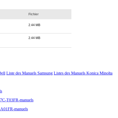
Fichier
2.44 MB
2.44 MB
Dell
Liste des Manuels Samsung
Listes des Manuels Konica Minolta
ls
0P7C-T03FR-manuels
-A01FR-manuels