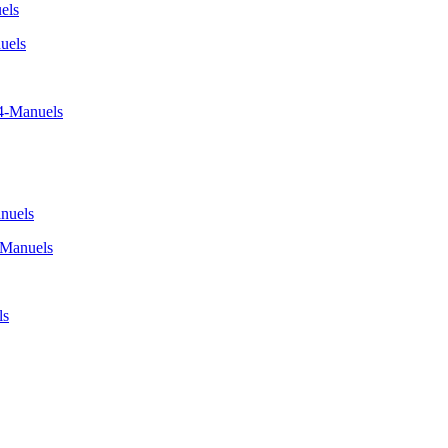
els
uels
4-Manuels
nuels
-Manuels
ls