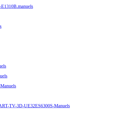
-E1310B.manuels
s
els
uels
-Manuels
MART-TV-3D-UE32ES6300S-Manuels