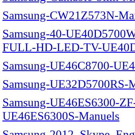
Samsung-CW21Z573N-Man
Samsung-40-UE40D5700W
FULL-HD-LED-TV-UE40D
Samsung-UE46C8700-UE4
Samsung-UE32D5700RS-M
Samsung-UE46ES6300-ZF
UE46ES6300S-Manuels
Samsung-2012_Skype_Eng