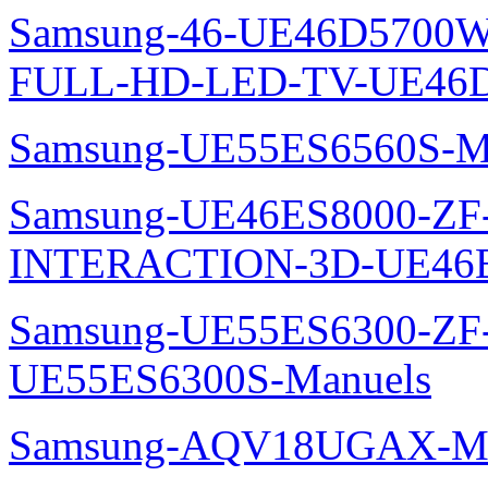
Samsung-46-UE46D5700W
FULL-HD-LED-TV-UE46D
Samsung-UE55ES6560S-M
Samsung-UE46ES8000-ZF
INTERACTION-3D-UE46E
Samsung-UE55ES6300-ZF
UE55ES6300S-Manuels
Samsung-AQV18UGAX-Ma