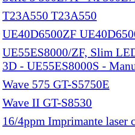
T23A550 T23A550
UE40D6500ZF UE40D650
UE55ES8000/ZF, Slim L
3D - UE55ES8000S - Manu
Wave 575 GT-S5750E
Wave II GT-S8530
16/4ppm Imprimante laser 