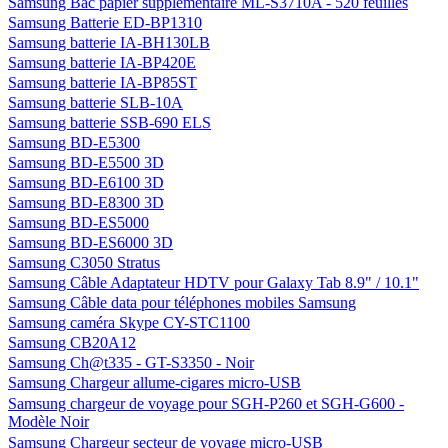
Samsung Bac papier supplémentaire ML-S3710A - 520 feuilles
Samsung Batterie ED-BP1310
Samsung batterie IA-BH130LB
Samsung batterie IA-BP420E
Samsung batterie IA-BP85ST
Samsung batterie SLB-10A
Samsung batterie SSB-690 ELS
Samsung BD-E5300
Samsung BD-E5500 3D
Samsung BD-E6100 3D
Samsung BD-E8300 3D
Samsung BD-ES5000
Samsung BD-ES6000 3D
Samsung C3050 Stratus
Samsung Câble Adaptateur HDTV pour Galaxy Tab 8.9" / 10.1"
Samsung Câble data pour téléphones mobiles Samsung
Samsung caméra Skype CY-STC1100
Samsung CB20A12
Samsung Ch@t335 - GT-S3350 - Noir
Samsung Chargeur allume-cigares micro-USB
Samsung chargeur de voyage pour SGH-P260 et SGH-G600 -
Modèle Noir
Samsung Chargeur secteur de voyage micro-USB