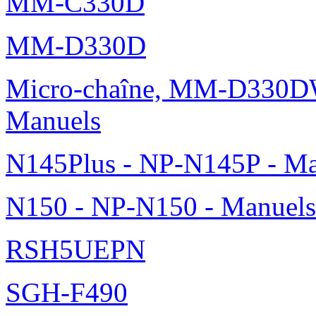
MM-C330D
MM-D330D
Micro-chaîne, MM-D330DW
Manuels
N145Plus - NP-N145P - Ma
N150 - NP-N150 - Manuels
RSH5UEPN
SGH-F490