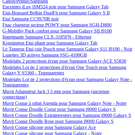
Canon/Pentax/Samsung
Enceintes iLuv iSM524 noir pour Samsung Galaxy Tab
Etui-Brassard Belkin DualFit pour Samsung Galaxy S II
Etui Samsung CC9S70B noir
Fnac chargeur secteur POWY pour Samsung SGH-D800
G-Mobility Pack confort pour Samsung Galaxy SII i9100
Imprimante Samsung CLX-3185FN - Ethernet
Kensington Etui pliant pour Samsung Galaxy Tab
Le Tanneur Etui cuir Pouch pour Samsung Galaxy S11 I9100 - Noir
Lunettes 3D actives Samsung SSG-4100GB
Modelabs 2 protections écran pour Samsung Galaxy ACE S5830
Modelabs Lot de 2 protections d'écran One Touch pour Samsung
Galaxy Y S5360 - Transparentes
Modelabs Lot de 2 protections d'écran pour Samsung Galaxy Note -
Transparentes
Muvit Adaptateur Jack 3,5 mm pour Samsung (ancienne
connectique)
Muvit Coque à rabat Agenda pour Samsung Galaxy Note - Noire
Muvit Coque Doodle Coeur pour Samsung i9000 Galaxy S
Muvit Coque Doodle Extraterrestres pour Samsung i9000 Galaxy S
Muvit Coque Doodle Rose pour Samsung i9000 Galaxy S
Muvit Coque silicone pour Samsung Galaxy Ace
Muvit Coque silicone pour Samsung Galaxy - Noire