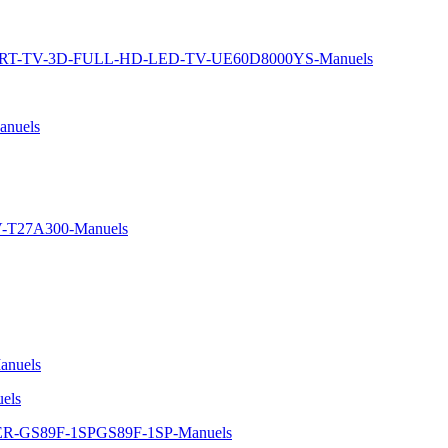
MART-TV-3D-FULL-HD-LED-TV-UE60D8000YS-Manuels
nuels
TV-T27A300-Manuels
nuels
els
LVER-GS89F-1SPGS89F-1SP-Manuels