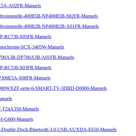
00E5A-A02FR-Manuels
Professionnelle-400B5B-NP400B5B-S02FR-Manuels
Professionnelle-400B2B-NP400B2B-A01FR-Manuels
0-NP-RC730-S05FR-Manuels
-monochrome-SCX-3405W-Manuels
-One-700A3B-DP700A3B-A01FR-Manuels
0-NP-RC530-S03FR-Manuels
ANP300E5A-S08FR-Manuels
-D6900WXZF-serie-6-SMART-TV-3DBD-D6900-Manuels
nuels
TV-T24A350-Manuels
H-G600-Manuels
F-Double-Dock-Bluetooth-3.0-USB-AUXDA-E650-Manuels