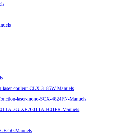
ls
nuels
ls
on-laser-couleur-CLX-3185W-Manuels
fonction-laser-mono-SCX-4824FN-Manuels
PC-700T1A-3G-XE700T1A-H01FR-Manuels
H-F250-Manuels