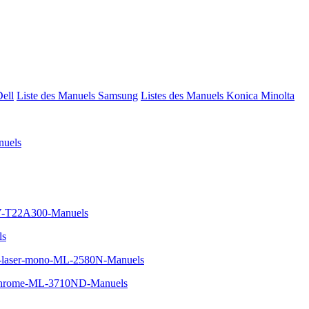
Dell
Liste des Manuels Samsung
Listes des Manuels Konica Minolta
uels
TV-T22A300-Manuels
ls
e-laser-mono-ML-2580N-Manuels
ochrome-ML-3710ND-Manuels