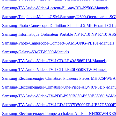
Samsung-TV-Audio-Video-Lecteur-Blu-ray-BD-P2500-Manuels
Samsung-Telephone-Mobile-GSM-Samsung-U600-Open-market-SG
Samsung-Photo-Camescope-Definition-Standard-5-MP-Ecran-LC
Samsung-Informatique-Ordinateur-Portable-NP-R710-NP-R710-AS
Samsung-Photo-Camescope-Compact-SAMSUNG-PL101-Manuels
Samsung-Galaxy-S3-GT-I9300-Manuels
Samsung-TV-Audio-Video-TV-LCD-LE40A566P1M-Manuels
Samsung-TV-Audio-Video-TV-LCD-LE46D550K1W-Manuels
Samsung-Electromenager-Climatiser-Plusieurs-Pieces-MH026FWEA
Samsung-Electromenager-Climatiser-Une-Piece-AQV07PSBN-Manu
Samsung-TV-Audio-Video-TV-PDP-PS50B850-PS50B850Y1W-Ma
Samsung-TV-Audio-Video-TV-LED-UE37D5000ZF-UE37D5000P
Samsung-Electromenager-Pompe-a-chaleur-Air-Eau-NH300WHXES