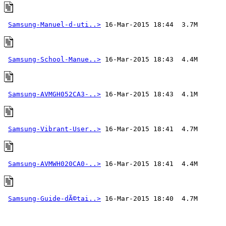
Samsung-Manuel-d-uti..>
Samsung-School-Manue..>
Samsung-AVMGH052CA3-..>
Samsung-Vibrant-User..>
Samsung-AVMWH020CA0-..>
Samsung-Guide-dÃ©tai..>
 16-Mar-2015 18:40  4.7M 