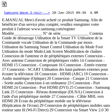
Samsung-Wave-3-noir-..>
 28-Jan-2015 09:30  4.9M 
E-MANUAL Merci d'avoir acheté ce produit Samsung. Afin de bénéficier d'un service plus complet, veuillez enregistrer votre produit à l'adresse www.samsung.com/register Modèle______________ N° de série______________ Contenu Guide de démarrage Utilisation de la Smart TV Utilisation de la Commande vocale Utilisation de la Commande par mouv. Utilisation du Samsung Smart Control Utilisation du Mode Foot Utilisation du mode Multi-Link Screen Modification de chaînes Connexion de l'antenne et de périphériques externes Connexion - Avec antenne Connexion de périphériques vidéo 14 Connexion - HDMI 15 Connexion - Composant 16 Connexion - Entrée externe 17 Connexion - SCART Utilisation des haut-parleurs externes pour écouter la télévision 18 Connexion - HDMI (ARC) 19 Connexion - Audio numérique (Optique) 20 Connexion - Casque 21 Connexion - Sortie audio Connexion à un ordinateur 23 Connexion - Port HDMI 24 Connexion - Port HDMI (DVI) 25 Connexion - Samsung Link 25 Connexion - Réseau domestique (DLNA) Connexion à l'aide d'un périphérique mobile 27 Connexion - Câble MHL vers HDMI 28 Ecran du périphérique mobile sur le téléviseur (Réplication de l'écran) 29 Connexion de périphériques mobiles sans routeur sans fil (Wi-Fi Direct) 29 Connexion via Smart View 2.0 30 Connexion - Samsung Link 30 Connexion via le réseau domestique (DLNA) 31 Nom du téléviseur sur le réseau Sélection du signal d'entrée Utilisation d'une télécommande et de périphériques Insertion des piles dans le Samsung Smart Control 32 Lorsque cette icône d'alarme s'affiche à l'écran... Pairage du Samsung Smart Control 33 Reconnexion du Samsung Smart Control Utilisation du Samsung Smart Control 34 Fonctions des boutons 36 Utilisation du téléviseur en déplaçant le Samsung Smart Control 37 Utilisation du téléviseur avec le Touchpad 39 Affichage de la télécommande à l'écran (télécommande virtuelle) Commande des périphériques externes à l'aide de la télécommande du téléviseur (Config. télécommande universelle) 41 Configuration de la télécommande universelle 42 Commande des périphériques externes à l'aide de la télécommande du téléviseur 43 Fonctions de la télécommande universelle Commande du téléviseur à l'aide d'un clavier 44 Connexion d'un clavier 45 Utilisation du clavier Commande du téléviseur à l'aide d'une souris 46 Connexion d'une souris 46 Utilisation de la souris Saisie de texte à l'aide d'un clavier QWERTY 48 Utilisation des autres fonctions II Connexion Internet Mise en place d'une connexion câblée à Internet 49 Connexion d'un câble LAN 50 Connexion automatique à un réseau Internet câblé 50 Connexion manuelle à un réseau Internet câblé Mise en place d'une connexion sans fil à Internet 52 Connexion automatique à un réseau Internet sans fil 53 Connexion manuelle à un réseau Internet sans fil 54 Connexion à un réseau Internet sans fil avec WPS Résolution des problèmes de connectivité Internet 55 Résolution des problèmes de connectivité Internet câblé 56 Résolution des problèmes de connectivité Internet sans fil Réseau mobile 57 Nom de modèle et services de télécommunications pris en charge Vérification de l'état de la connexion Internet Fonctions Smart Plusieurs fonctions sur un seul écran 59 Lancement du mode Multi-Link Screen 59 Utilisation du mode Multi-Link Screen 59 Sélection d'une fonctionnalité 59 Changement de chaîne/Réglage du volume 60 Pairage du Casque Bluetooth 60 Sélection de l'écran source de l'audio Smart Hub 61 Test des connexions Smart Hub 62 Ouverture de Barre d'accès rapide 63 Accès à l'écran Panneau 63 Utilisation du Didacticiel Smart Hub 63 Réinitialisation de Smart Hub Utilisation de Smart Hub avec Compte Samsung 64 Création d'un Compte Samsung 66 Connexion au Compte Samsung 67 Liaison de mes comptes Samsung et d'application 68 Modification et ajout d'informations à un Compte Samsung 68 Suppression de tous les comptes Samsung du téléviseur Utilisation du panneau Jeux 69 Utilisation des fonctions du menu contextuel 70 Installation et exécution d'un jeu 71 Gestion des jeux téléchargés ou achetés Utilisation du panneau SAMSUNG APPS 73 Utilisation des fonctions du menu contextuel 74 Installation d'une application 75 Applications par défaut 75 Utilisation de Web Browser 78 Réorganisation des applications dans l'écran SAMSUNG APPS 79 Suppression d'une application du téléviseur 79 Notation/évaluation d'une application 80 Mise à jour d'une application 80 Fonctionnalités SAMSUNG APPS Utilisation du panneau Mes Programmes 84 Utilisation des fonctions du menu contextuel 84 Affichage d'informations détaillées sur le programme 85 Configuration des Param. Sur la TV Utilisation du panneau MON VIDEO CLUB 87 Utilisation des fonctions du menu contextuel 88 Visionnage d'un film/programme télévisé 88 Restriction du visionnage du contenu acheté 88 Protection des enfants contre le visionnage de contenu UHD réservé aux adultes 89 Notation et partage d'un contenu acheté Lecture de vidéos, de photos et de musique (MULTIMEDIA) 90 Lecture de contenu multimédia à partir d'un périphérique USB 91 Lecture de contenu multimédia enregistré sur un ordinateur/ périphérique mobile 93 Lecture de contenu multimédia à partir d'un Service cloud 94 Boutons et fonctions disponibles pendant le visionnage de photos 95 Boutons et fonctions disponibles pendant le visionnage de vidéos 97 Boutons et fonctions disponibles pendant la lecture de musique 98 Fonctions de l'écran Media Content List (Liste de contenu multimédia) Commande du téléviseur par la voix 99 Activation de la fonction Commande vocale 101 Utilisation interactive de la fonction Interaction vocale II III Commande du téléviseur à l'aide de gestes 102 Test de la luminosité ambiante à l'aide de la caméra du téléviseur 103 Activation de la fonction Commande par mouv. 107 Présentation de l'écran Commande par mouv. Connexion à l'aide de la Reconnaissance faciale 110 Enregistrement de votre visage sur votre Compte Samsung 111 Définition de la méthode de connexion sur Reconnaissance faciale 111 Connexion au Compte Samsung par reconnaissance faciale Fonctions Regarder la télévision et Enregistrer Informations sur les diffusions numériques en bref 112 Utilisation du Guide 113 Consultation des informations sur les programmes actuels 113 Changement de signal de diffusion 113 Informations relatives au signal numérique et intensité Enregistrement de programmes 114 Création d'un périphérique USB d'enregistrement 116 Enregistrement de programmes 117 Boutons et fonctions disponibles pendant l'enregistrement d'un programme 118 Gestion de la liste Programmer enregistrement 119 Visionnage de programmes enregistrés 122 Gestion des fichiers enregistrés Configuration d'un Programmer visionnage 123 Configuration d'un Programmer visionnage 124 Gestion de la liste Programmer visionnage Utilisation du Timeshift Utilisation de la Liste des chaînes Enregistrement, suppression et modification de chaînes 127 Enregistrement et suppression de chaînes 127 Modification de chaînes enregistrées 128 Activation/désactivation de la protection par mot de passe sur des chaînes 128 Modification des numéros 128 Verrouillage/Déverrouillage de chaînes 128 Modif. num. chaîne Création d'une Liste des favoris personnelle 129 Enregistrement d'une chaîne comme Favoris 130 Affichage des chaînes de la Liste des favoris uniquement 130 Modification d'une Liste des favoris Accentuation du réalisme des manifestations sportives 133 Activation du Mode Foot 133 Extraction automatique des moments forts 134 Fonctions disponibles en Mode Foot 135 Visionnage d'un événement sportif enregistré en Mode Foot Fonctions de prise en charge du visionnage de programmes télévisés 136 Affichage des sous-titres 136 Options de sous-titre 136 Modification de la Langue du télétexte 137 Texte numérique 137 Visionnage de programmes en mode PIP 138 Recherche des chaînes disponibles 138 Type de connexion d'antenne 139 Sélection des options audio du programme 139 Description audio 139 Sélection du genre 139 Activ. genre adulte Utilisation des Paramètres chaînes 140 Pays (zone) 140 Recherche manuelle 141 Réglage précis de l'écran 142 Transf. liste chaînes 142 Supprimer profil opérateur CAM 142 Système satellite 144 Interface commune Réglages de l'image et du son Changement du mode d'image et réglage de la qualité d'image 145 Choix du mode d'image le mieux adapté à l'environnement télévisuel 146 Réglage de la qualité de l'image de chaque mode d'image 147 Réglage précis de chaque mode d'image (Paramètres avancés) 148 Réglage de l'image pour faciliter le visionnage (Options d'image) Affichage en 3D 151 Démarrage de la 3D 152 Changement du Mode 3D 153 Réglage de l'Effet 3D IV Fonctions de prise en charge des images 154 Visionnage de programmes en mode PIP 155 Changement des options Format de l'image et Position 156 Diffusion du son seulement avec écran éteint (Image désactivée) 156 Réinitialisation des paramètres Mode Image Changement de Mode Son et utilisation d'effets sonores 157 Choix du Mode Son le mieux adapté à l'environnement 158 Utilisation d'effets sonores Fonctions de prise en charge du son 159 Choix des haut-parleurs 159 Désignation du type d'installation du téléviseur 159 Écoute du son du téléviseur via un périphérique audio Wi-Fi ou Bluetooth Samsung 160 Écoute du son du téléviseur via des haut-parleurs compatibles Samsung Multiroom Link 161 Diffusion du son du téléviseur via Casque Bluetooth 161 Activation du son (Paramètres supplém.) 162 Écoute d'un son audio 3D en mode Mode 3D 162 Réinitialisation de tous les paramètres sonores Général Réglage de l'heure et utilisation de la minuterie 163 Réglage de l'heure 164 Utilisation des minuteries Utilisation des fonctions de protection de brûlage d'écran et d'économie d'énergie 166 Prévention de brûlage d'écran 166 Utilisation des fonctions Energy Saving (Écon. Énergie) Utilisation du Anynet+ (HDMI-CEC) 167 Configuration d'Anynet+ (HDMI-CEC) 168 Utilisation de Anynet+ (HDMI-CEC) Utilisation du e-Manual 169 Lancement du e-Manual 169 Fonctionnali