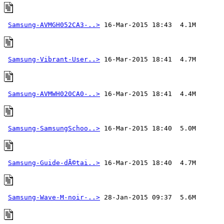
Samsung-AVMGH052CA3-..>
Samsung-Vibrant-User..>
Samsung-AVMWH020CA0-..>
Samsung-SamsungSchoo..>
Samsung-Guide-dÃ©tai..>
Samsung-Wave-M-noir-..>