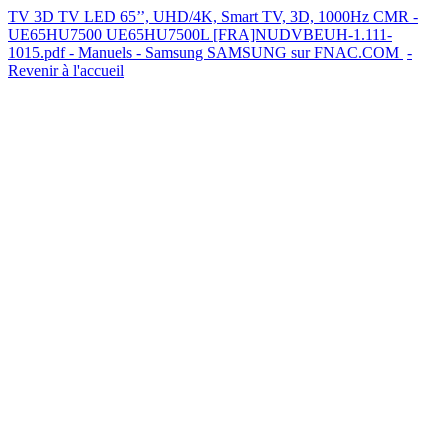
TV 3D TV LED 65’’, UHD/4K, Smart TV, 3D, 1000Hz CMR -
UE65HU7500 UE65HU7500L [FRA]NUDVBEUH-1.111-
1015.pdf - Manuels - Samsung
SAMSUNG sur FNAC.COM
-
Revenir à l'accueil