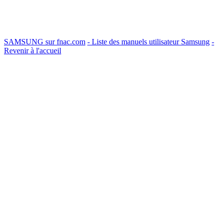
SAMSUNG sur fnac.com
- Liste des manuels utilisateur Samsung
-
Revenir à l'accueil