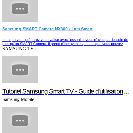
Samsung SMART Camera NX300 - I am Smart
Lorsque vous préparez votre valise avec l'essentiel vous n'avez pas besoin de
plus qu'un SMART Camera. Il prend d'incroyables photos que vous pouvez
partager instantanément e…
SAMSUNG TV :
Tutoriel Samsung Smart TV - Guide d'utilisation Smart TV
Samsung Mobile :