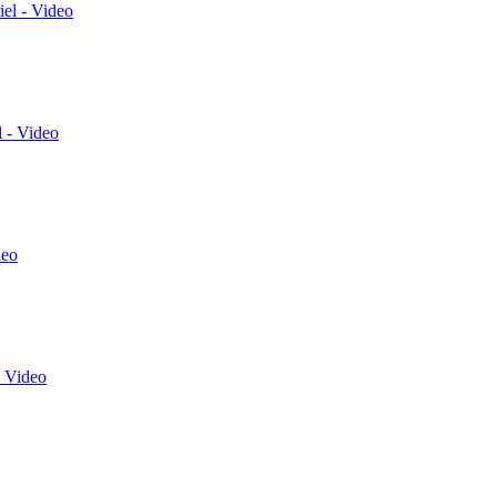
el - Video
 - Video
deo
 Video