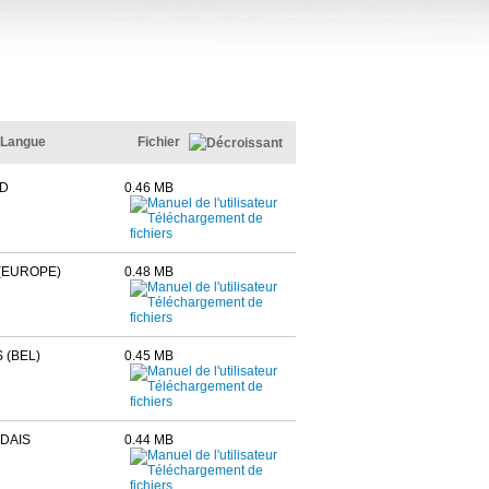
Langue
Fichier
D
0.46 MB
(EUROPE)
0.48 MB
 (BEL)
0.45 MB
DAIS
0.44 MB