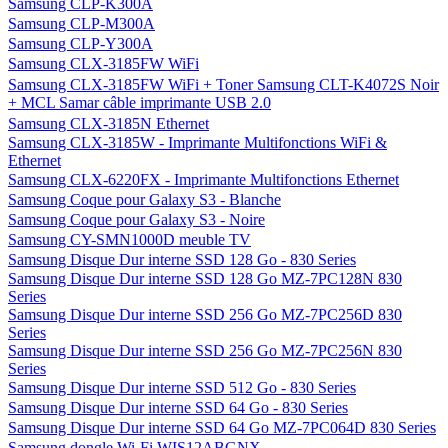
Samsung CLP-K300A
Samsung CLP-M300A
Samsung CLP-Y300A
Samsung CLX-3185FW WiFi
Samsung CLX-3185FW WiFi + Toner Samsung CLT-K4072S Noir
+ MCL Samar câble imprimante USB 2.0
Samsung CLX-3185N Ethernet
Samsung CLX-3185W - Imprimante Multifonctions WiFi &
Ethernet
Samsung CLX-6220FX - Imprimante Multifonctions Ethernet
Samsung Coque pour Galaxy S3 - Blanche
Samsung Coque pour Galaxy S3 - Noire
Samsung CY-SMN1000D meuble TV
Samsung Disque Dur interne SSD 128 Go - 830 Series
Samsung Disque Dur interne SSD 128 Go MZ-7PC128N 830
Series
Samsung Disque Dur interne SSD 256 Go MZ-7PC256D 830
Series
Samsung Disque Dur interne SSD 256 Go MZ-7PC256N 830
Series
Samsung Disque Dur interne SSD 512 Go - 830 Series
Samsung Disque Dur interne SSD 64 Go - 830 Series
Samsung Disque Dur interne SSD 64 Go MZ-7PC064D 830 Series
Samsung dongle Wi-Fi WIS12ABGNX