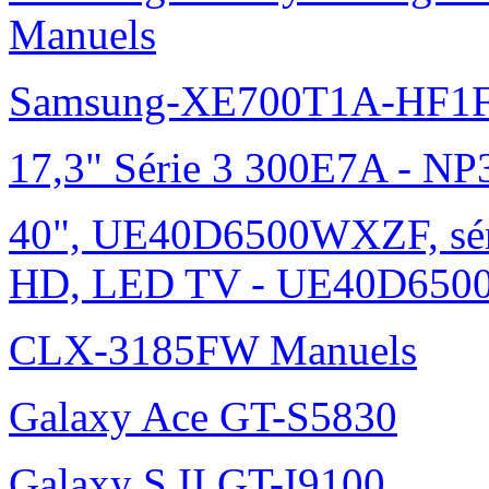
Manuels
Samsung-XE700T1A-HF1F
17,3" Série 3 300E7A - N
40", UE40D6500WXZF, sé
HD, LED TV - UE40D6500
CLX-3185FW Manuels
Galaxy Ace GT-S5830
Galaxy S II GT-I9100