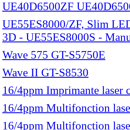
UE40D6500ZF UE40D650
UE55ES8000/ZF, Slim L
3D - UE55ES8000S - Manu
Wave 575 GT-S5750E
Wave II GT-S8530
16/4ppm Imprimante laser 
16/4ppm Multifonction la
16/4ppm Multifonction la