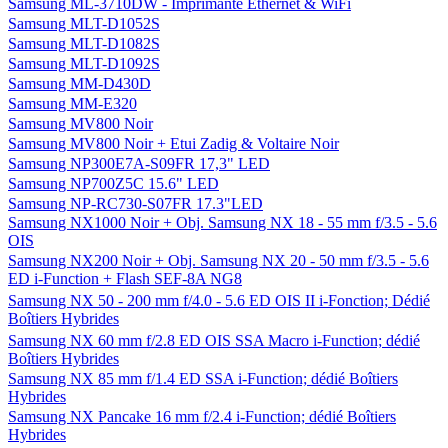
Samsung ML-3710DW - Imprimante Ethernet & WiFi
Samsung MLT-D1052S
Samsung MLT-D1082S
Samsung MLT-D1092S
Samsung MM-D430D
Samsung MM-E320
Samsung MV800 Noir
Samsung MV800 Noir + Etui Zadig & Voltaire Noir
Samsung NP300E7A-S09FR 17,3" LED
Samsung NP700Z5C 15.6" LED
Samsung NP-RC730-S07FR 17.3"LED
Samsung NX1000 Noir + Obj. Samsung NX 18 - 55 mm f/3.5 - 5.6
OIS
Samsung NX200 Noir + Obj. Samsung NX 20 - 50 mm f/3.5 - 5.6
ED i-Function + Flash SEF-8A NG8
Samsung NX 50 - 200 mm f/4.0 - 5.6 ED OIS II i-Fonction; Dédié
Boîtiers Hybrides
Samsung NX 60 mm f/2.8 ED OIS SSA Macro i-Function; dédié
Boîtiers Hybrides
Samsung NX 85 mm f/1.4 ED SSA i-Function; dédié Boîtiers
Hybrides
Samsung NX Pancake 16 mm f/2.4 i-Function; dédié Boîtiers
Hybrides