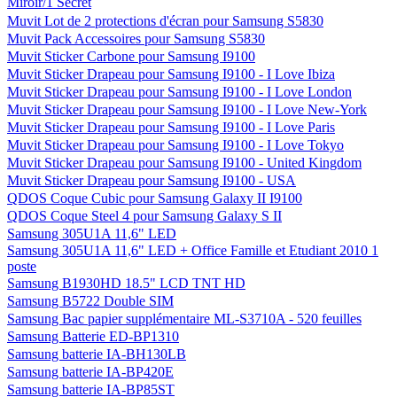
Miroir/1 Secret
Muvit Lot de 2 protections d'écran pour Samsung S5830
Muvit Pack Accessoires pour Samsung S5830
Muvit Sticker Carbone pour Samsung I9100
Muvit Sticker Drapeau pour Samsung I9100 - I Love Ibiza
Muvit Sticker Drapeau pour Samsung I9100 - I Love London
Muvit Sticker Drapeau pour Samsung I9100 - I Love New-York
Muvit Sticker Drapeau pour Samsung I9100 - I Love Paris
Muvit Sticker Drapeau pour Samsung I9100 - I Love Tokyo
Muvit Sticker Drapeau pour Samsung I9100 - United Kingdom
Muvit Sticker Drapeau pour Samsung I9100 - USA
QDOS Coque Cubic pour Samsung Galaxy II I9100
QDOS Coque Steel 4 pour Samsung Galaxy S II
Samsung 305U1A 11,6" LED
Samsung 305U1A 11,6" LED + Office Famille et Etudiant 2010 1
poste
Samsung B1930HD 18.5" LCD TNT HD
Samsung B5722 Double SIM
Samsung Bac papier supplémentaire ML-S3710A - 520 feuilles
Samsung Batterie ED-BP1310
Samsung batterie IA-BH130LB
Samsung batterie IA-BP420E
Samsung batterie IA-BP85ST