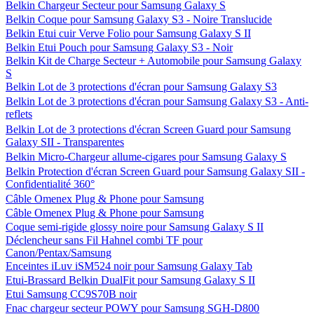
Belkin Chargeur Secteur pour Samsung Galaxy S
Belkin Coque pour Samsung Galaxy S3 - Noire Translucide
Belkin Etui cuir Verve Folio pour Samsung Galaxy S II
Belkin Etui Pouch pour Samsung Galaxy S3 - Noir
Belkin Kit de Charge Secteur + Automobile pour Samsung Galaxy
S
Belkin Lot de 3 protections d'écran pour Samsung Galaxy S3
Belkin Lot de 3 protections d'écran pour Samsung Galaxy S3 - Anti-
reflets
Belkin Lot de 3 protections d'écran Screen Guard pour Samsung
Galaxy SII - Transparentes
Belkin Micro-Chargeur allume-cigares pour Samsung Galaxy S
Belkin Protection d'écran Screen Guard pour Samsung Galaxy SII -
Confidentialité 360°
Câble Omenex Plug & Phone pour Samsung
Câble Omenex Plug & Phone pour Samsung
Coque semi-rigide glossy noire pour Samsung Galaxy S II
Déclencheur sans Fil Hahnel combi TF pour
Canon/Pentax/Samsung
Enceintes iLuv iSM524 noir pour Samsung Galaxy Tab
Etui-Brassard Belkin DualFit pour Samsung Galaxy S II
Etui Samsung CC9S70B noir
Fnac chargeur secteur POWY pour Samsung SGH-D800