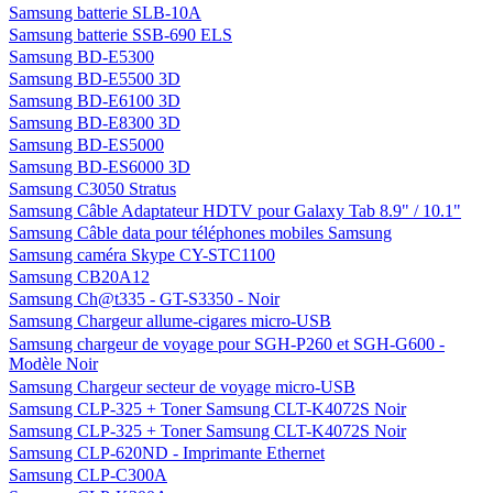
Samsung batterie SLB-10A
Samsung batterie SSB-690 ELS
Samsung BD-E5300
Samsung BD-E5500 3D
Samsung BD-E6100 3D
Samsung BD-E8300 3D
Samsung BD-ES5000
Samsung BD-ES6000 3D
Samsung C3050 Stratus
Samsung Câble Adaptateur HDTV pour Galaxy Tab 8.9" / 10.1"
Samsung Câble data pour téléphones mobiles Samsung
Samsung caméra Skype CY-STC1100
Samsung CB20A12
Samsung Ch@t335 - GT-S3350 - Noir
Samsung Chargeur allume-cigares micro-USB
Samsung chargeur de voyage pour SGH-P260 et SGH-G600 -
Modèle Noir
Samsung Chargeur secteur de voyage micro-USB
Samsung CLP-325 + Toner Samsung CLT-K4072S Noir
Samsung CLP-325 + Toner Samsung CLT-K4072S Noir
Samsung CLP-620ND - Imprimante Ethernet
Samsung CLP-C300A