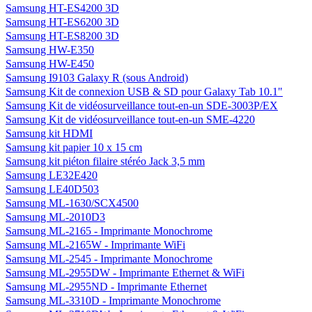
Samsung HT-ES4200 3D
Samsung HT-ES6200 3D
Samsung HT-ES8200 3D
Samsung HW-E350
Samsung HW-E450
Samsung I9103 Galaxy R (sous Android)
Samsung Kit de connexion USB & SD pour Galaxy Tab 10.1"
Samsung Kit de vidéosurveillance tout-en-un SDE-3003P/EX
Samsung Kit de vidéosurveillance tout-en-un SME-4220
Samsung kit HDMI
Samsung kit papier 10 x 15 cm
Samsung kit piéton filaire stéréo Jack 3,5 mm
Samsung LE32E420
Samsung LE40D503
Samsung ML-1630/SCX4500
Samsung ML-2010D3
Samsung ML-2165 - Imprimante Monochrome
Samsung ML-2165W - Imprimante WiFi
Samsung ML-2545 - Imprimante Monochrome
Samsung ML-2955DW - Imprimante Ethernet & WiFi
Samsung ML-2955ND - Imprimante Ethernet
Samsung ML-3310D - Imprimante Monochrome