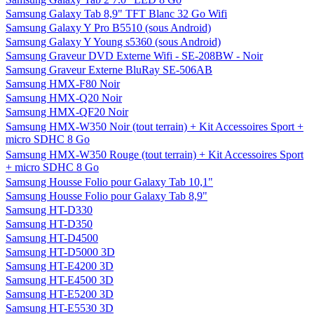
Samsung Galaxy Tab 8,9" TFT Blanc 32 Go Wifi
Samsung Galaxy Y Pro B5510 (sous Android)
Samsung Galaxy Y Young s5360 (sous Android)
Samsung Graveur DVD Externe Wifi - SE-208BW - Noir
Samsung Graveur Externe BluRay SE-506AB
Samsung HMX-F80 Noir
Samsung HMX-Q20 Noir
Samsung HMX-QF20 Noir
Samsung HMX-W350 Noir (tout terrain) + Kit Accessoires Sport +
micro SDHC 8 Go
Samsung HMX-W350 Rouge (tout terrain) + Kit Accessoires Sport
+ micro SDHC 8 Go
Samsung Housse Folio pour Galaxy Tab 10,1"
Samsung Housse Folio pour Galaxy Tab 8,9"
Samsung HT-D330
Samsung HT-D350
Samsung HT-D4500
Samsung HT-D5000 3D
Samsung HT-E4200 3D
Samsung HT-E4500 3D
Samsung HT-E5200 3D
Samsung HT-E5530 3D