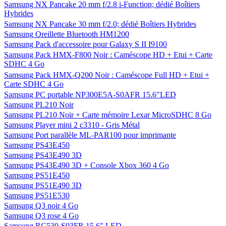
Samsung NX Pancake 20 mm f/2.8 i-Function; dédié Boîtiers
Hybrides
Samsung NX Pancake 30 mm f/2.0; dédié Boîtiers Hybrides
Samsung Oreillette Bluetooth HM1200
Samsung Pack d'accessoire pour Galaxy S II I9100
Samsung Pack HMX-F800 Noir : Caméscope HD + Etui + Carte
SDHC 4 Go
Samsung Pack HMX-Q200 Noir : Caméscope Full HD + Etui +
Carte SDHC 4 Go
Samsung PC portable NP300E5A-S0AFR 15.6"LED
Samsung PL210 Noir
Samsung PL210 Noir + Carte mémoire Lexar MicroSDHC 8 Go
Samsung Player mini 2 c3310 - Gris Métal
Samsung Port parallèle ML-PAR100 pour imprimante
Samsung PS43E450
Samsung PS43E490 3D
Samsung PS43E490 3D + Console Xbox 360 4 Go
Samsung PS51E450
Samsung PS51E490 3D
Samsung PS51E530
Samsung Q3 noir 4 Go
Samsung Q3 rose 4 Go
Samsung RC530-S03FR 15,6" LED