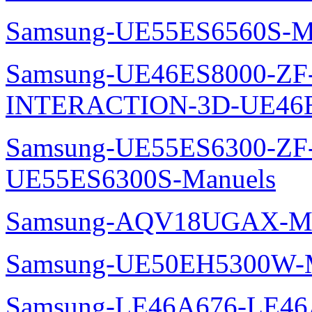
Samsung-UE55ES6560S-M
Samsung-UE46ES8000-ZF
INTERACTION-3D-UE46E
Samsung-UE55ES6300-ZF
UE55ES6300S-Manuels
Samsung-AQV18UGAX-Ma
Samsung-UE50EH5300W-M
Samsung-LE46A676-LE46