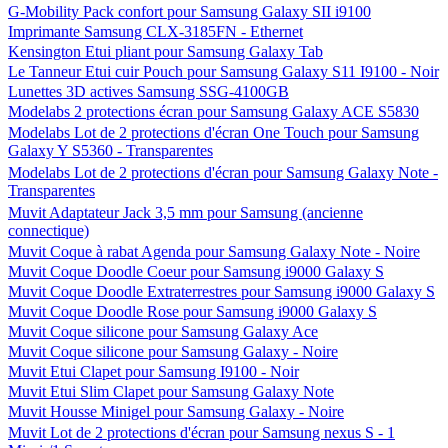
G-Mobility Pack confort pour Samsung Galaxy SII i9100
Imprimante Samsung CLX-3185FN - Ethernet
Kensington Etui pliant pour Samsung Galaxy Tab
Le Tanneur Etui cuir Pouch pour Samsung Galaxy S11 I9100 - Noir
Lunettes 3D actives Samsung SSG-4100GB
Modelabs 2 protections écran pour Samsung Galaxy ACE S5830
Modelabs Lot de 2 protections d'écran One Touch pour Samsung
Galaxy Y S5360 - Transparentes
Modelabs Lot de 2 protections d'écran pour Samsung Galaxy Note -
Transparentes
Muvit Adaptateur Jack 3,5 mm pour Samsung (ancienne
connectique)
Muvit Coque à rabat Agenda pour Samsung Galaxy Note - Noire
Muvit Coque Doodle Coeur pour Samsung i9000 Galaxy S
Muvit Coque Doodle Extraterrestres pour Samsung i9000 Galaxy S
Muvit Coque Doodle Rose pour Samsung i9000 Galaxy S
Muvit Coque silicone pour Samsung Galaxy Ace
Muvit Coque silicone pour Samsung Galaxy - Noire
Muvit Etui Clapet pour Samsung I9100 - Noir
Muvit Etui Slim Clapet pour Samsung Galaxy Note
Muvit Housse Minigel pour Samsung Galaxy - Noire
Muvit Lot de 2 protections d'écran pour Samsung nexus S - 1