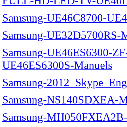
FULL-HD-LED-TV-UE40D
Samsung-UE46C8700-UE4
Samsung-UE32D5700RS-M
Samsung-UE46ES6300-ZF
UE46ES6300S-Manuels
Samsung-2012_Skype_Eng
Samsung-NS140SDXEA-M
Samsung-MH050FXEA2B-