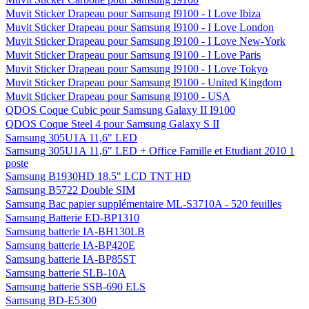
Muvit Sticker Drapeau pour Samsung I9100 - I Love Ibiza
Muvit Sticker Drapeau pour Samsung I9100 - I Love London
Muvit Sticker Drapeau pour Samsung I9100 - I Love New-York
Muvit Sticker Drapeau pour Samsung I9100 - I Love Paris
Muvit Sticker Drapeau pour Samsung I9100 - I Love Tokyo
Muvit Sticker Drapeau pour Samsung I9100 - United Kingdom
Muvit Sticker Drapeau pour Samsung I9100 - USA
QDOS Coque Cubic pour Samsung Galaxy II I9100
QDOS Coque Steel 4 pour Samsung Galaxy S II
Samsung 305U1A 11,6" LED
Samsung 305U1A 11,6" LED + Office Famille et Etudiant 2010 1
poste
Samsung B1930HD 18.5" LCD TNT HD
Samsung B5722 Double SIM
Samsung Bac papier supplémentaire ML-S3710A - 520 feuilles
Samsung Batterie ED-BP1310
Samsung batterie IA-BH130LB
Samsung batterie IA-BP420E
Samsung batterie IA-BP85ST
Samsung batterie SLB-10A
Samsung batterie SSB-690 ELS
Samsung BD-E5300