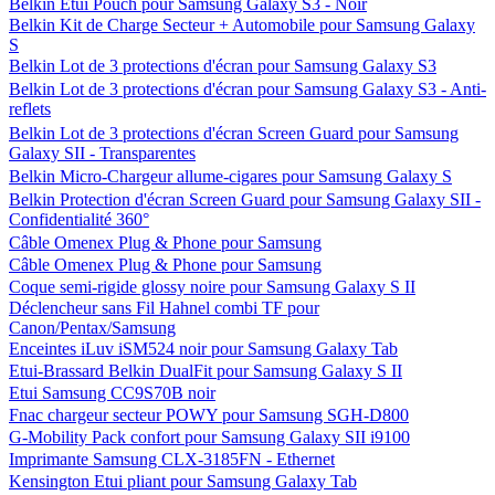
Belkin Etui Pouch pour Samsung Galaxy S3 - Noir
Belkin Kit de Charge Secteur + Automobile pour Samsung Galaxy
S
Belkin Lot de 3 protections d'écran pour Samsung Galaxy S3
Belkin Lot de 3 protections d'écran pour Samsung Galaxy S3 - Anti-
reflets
Belkin Lot de 3 protections d'écran Screen Guard pour Samsung
Galaxy SII - Transparentes
Belkin Micro-Chargeur allume-cigares pour Samsung Galaxy S
Belkin Protection d'écran Screen Guard pour Samsung Galaxy SII -
Confidentialité 360°
Câble Omenex Plug & Phone pour Samsung
Câble Omenex Plug & Phone pour Samsung
Coque semi-rigide glossy noire pour Samsung Galaxy S II
Déclencheur sans Fil Hahnel combi TF pour
Canon/Pentax/Samsung
Enceintes iLuv iSM524 noir pour Samsung Galaxy Tab
Etui-Brassard Belkin DualFit pour Samsung Galaxy S II
Etui Samsung CC9S70B noir
Fnac chargeur secteur POWY pour Samsung SGH-D800
G-Mobility Pack confort pour Samsung Galaxy SII i9100
Imprimante Samsung CLX-3185FN - Ethernet
Kensington Etui pliant pour Samsung Galaxy Tab