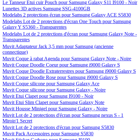
Le Tanneur Etui cuir Pouch pour Samsung Galaxy S11 I9100 - Noir
Lunettes 3D actives Samsung SSG-4100GB
Modelabs 2 protections écran pour Samsung Galaxy ACE S5830
Modelabs Lot de 2 protections d'écran One Touch pour Samsung
Galaxy Y S5360 - Transparentes
Modelabs Lot de 2 protections d'écran pour Samsung Galaxy Note -
Transparentes
Muvit Adaptateur Jack 3,5 mm pour Samsung (ancienne
connectique)
Muvit Coque à rabat Agenda pour Samsung Galaxy Note - Noire
Muvit Coque Doodle Coeur pour Samsung i9000 Galaxy S
Muvit Coque Doodle Extraterrestres pour Samsung i9000 Galaxy S
Muvit Coque Doodle Rose pour Samsung i9000 Galaxy S
Muvit Coque silicone pour Samsung Galaxy Ace
Muvit Coque silicone pour Samsung Galaxy - Noire
Muvit Etui Clapet pour Samsung I9100 - Noir
Muvit Etui Slim Clapet pour Samsung Galaxy Note
Muvit Housse Minigel pour Samsung Galaxy - Noire
Muvit Lot de 2 protections d'écran pour Samsung nexus S - 1
Miroir/1 Secret
Muvit Lot de 2 protections d'écran pour Samsung S5830
Muvit Pack Accessoires pour Samsung S5830
Muvit Sticker Carbone pour Samsung I9100