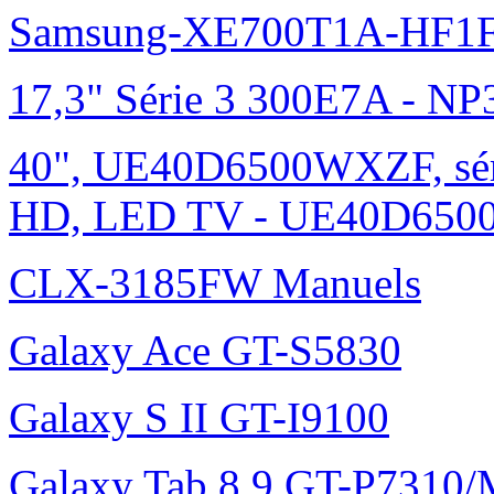
Samsung-XE700T1A-HF1F
17,3" Série 3 300E7A - N
40", UE40D6500WXZF, sé
HD, LED TV - UE40D6500
CLX-3185FW Manuels
Galaxy Ace GT-S5830
Galaxy S II GT-I9100
Galaxy Tab 8.9 GT-P7310