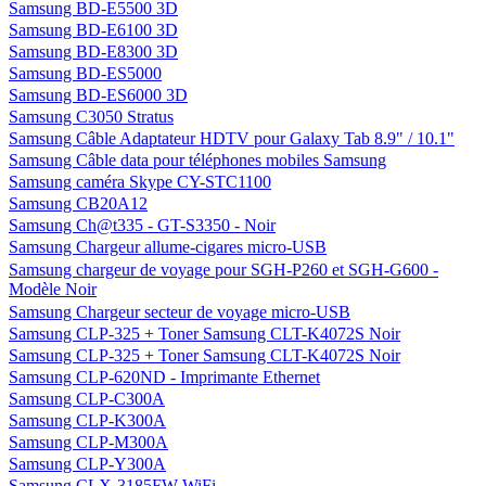
Samsung BD-E5500 3D
Samsung BD-E6100 3D
Samsung BD-E8300 3D
Samsung BD-ES5000
Samsung BD-ES6000 3D
Samsung C3050 Stratus
Samsung Câble Adaptateur HDTV pour Galaxy Tab 8.9" / 10.1"
Samsung Câble data pour téléphones mobiles Samsung
Samsung caméra Skype CY-STC1100
Samsung CB20A12
Samsung Ch@t335 - GT-S3350 - Noir
Samsung Chargeur allume-cigares micro-USB
Samsung chargeur de voyage pour SGH-P260 et SGH-G600 -
Modèle Noir
Samsung Chargeur secteur de voyage micro-USB
Samsung CLP-325 + Toner Samsung CLT-K4072S Noir
Samsung CLP-325 + Toner Samsung CLT-K4072S Noir
Samsung CLP-620ND - Imprimante Ethernet
Samsung CLP-C300A
Samsung CLP-K300A
Samsung CLP-M300A
Samsung CLP-Y300A
Samsung CLX-3185FW WiFi