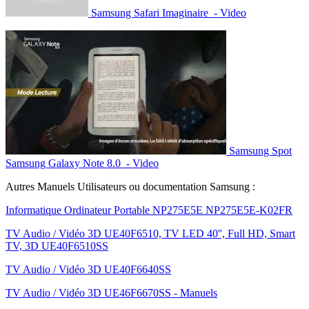
Samsung Safari Imaginaire - Video
Samsung Spot
Samsung Galaxy Note 8.0 - Video
Autres Manuels Utilisateurs ou documentation Samsung :
Informatique Ordinateur Portable NP275E5E NP275E5E-K02FR
TV Audio / Vidéo 3D UE40F6510, TV LED 40'', Full HD, Smart
TV, 3D UE40F6510SS
TV Audio / Vidéo 3D UE40F6640SS
TV Audio / Vidéo 3D UE46F6670SS - Manuels