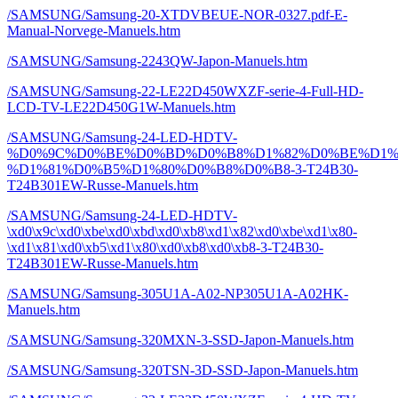
/SAMSUNG/Samsung-20-XTDVBEUE-NOR-0327.pdf-E-
Manual-Norvege-Manuels.htm
/SAMSUNG/Samsung-2243QW-Japon-Manuels.htm
/SAMSUNG/Samsung-22-LE22D450WXZF-serie-4-Full-HD-
LCD-TV-LE22D450G1W-Manuels.htm
/SAMSUNG/Samsung-24-LED-HDTV-
%D0%9C%D0%BE%D0%BD%D0%B8%D1%82%D0%BE%D1%
%D1%81%D0%B5%D1%80%D0%B8%D0%B8-3-T24B30-
T24B301EW-Russe-Manuels.htm
/SAMSUNG/Samsung-24-LED-HDTV-
\xd0\x9c\xd0\xbe\xd0\xbd\xd0\xb8\xd1\x82\xd0\xbe\xd1\x80-
\xd1\x81\xd0\xb5\xd1\x80\xd0\xb8\xd0\xb8-3-T24B30-
T24B301EW-Russe-Manuels.htm
/SAMSUNG/Samsung-305U1A-A02-NP305U1A-A02HK-
Manuels.htm
/SAMSUNG/Samsung-320MXN-3-SSD-Japon-Manuels.htm
/SAMSUNG/Samsung-320TSN-3D-SSD-Japon-Manuels.htm