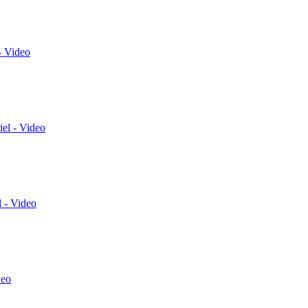
- Video
el - Video
 - Video
deo