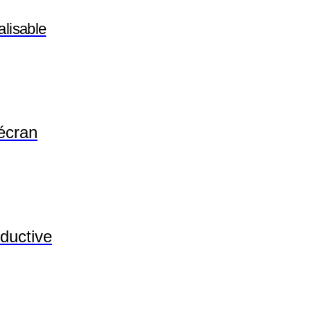
lisable
écran
ductive