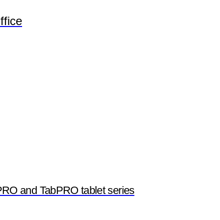
fice
O and TabPRO tablet series