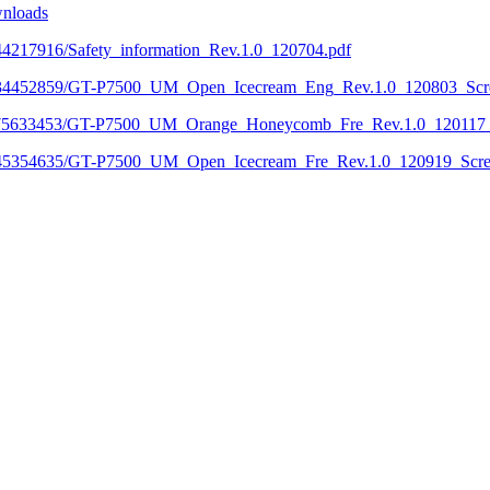
nloads
44217916/Safety_information_Rev.1.0_120704.pdf
03134452859/GT-P7500_UM_Open_Icecream_Eng_Rev.1.0_120803_Scr
17175633453/GT-P7500_UM_Orange_Honeycomb_Fre_Rev.1.0_120117_
0145354635/GT-P7500_UM_Open_Icecream_Fre_Rev.1.0_120919_Scre