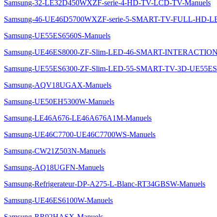
Samsung-32-LE32D450WXZF-serie-4-HD-TV-LCD-TV-Manuels
Samsung-46-UE46D5700WXZF-serie-5-SMART-TV-FULL-HD-L
Samsung-UE55ES6560S-Manuels
Samsung-UE46ES8000-ZF-Slim-LED-46-SMART-INTERACTION
Samsung-UE55ES6300-ZF-Slim-LED-55-SMART-TV-3D-UE55ES
Samsung-AQV18UGAX-Manuels
Samsung-UE50EH5300W-Manuels
Samsung-LE46A676-LE46A676A1M-Manuels
Samsung-UE46C7700-UE46C7700WS-Manuels
Samsung-CW21Z503N-Manuels
Samsung-AQ18UGFN-Manuels
Samsung-Refrigerateur-DP-A275-L-Blanc-RT34GBSW-Manuels
Samsung-UE46ES6100W-Manuels
Samsung-RR92HASX-Manuels