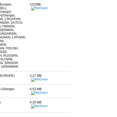
Europe),
0.01MB
EL),
range),
(Orange),
N, CROATIAN,
ANISH, DUTCH,
, FINNISH,
 GERMAN,
HUNGARIAN,
KAZAKH, LATVIAN,
AN,
IAN,
N, POLISH,
ESE,
, RUSSIAN,
 SLOVAK,
N, SPANISH,
 UKRAINIAN
(EUROPE)
5.27 MB
 (Orange)
4.53 MB
S
4.35 MB