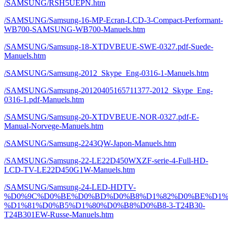
/SAMSUNG/RSH5UEPN.htm
/SAMSUNG/Samsung-16-MP-Ecran-LCD-3-Compact-Performant-
WB700-SAMSUNG-WB700-Manuels.htm
/SAMSUNG/Samsung-18-XTDVBEUE-SWE-0327.pdf-Suede-
Manuels.htm
/SAMSUNG/Samsung-2012_Skype_Eng-0316-1-Manuels.htm
/SAMSUNG/Samsung-20120405165711377-2012_Skype_Eng-
0316-1.pdf-Manuels.htm
/SAMSUNG/Samsung-20-XTDVBEUE-NOR-0327.pdf-E-
Manual-Norvege-Manuels.htm
/SAMSUNG/Samsung-2243QW-Japon-Manuels.htm
/SAMSUNG/Samsung-22-LE22D450WXZF-serie-4-Full-HD-
LCD-TV-LE22D450G1W-Manuels.htm
/SAMSUNG/Samsung-24-LED-HDTV-
%D0%9C%D0%BE%D0%BD%D0%B8%D1%82%D0%BE%D1%
%D1%81%D0%B5%D1%80%D0%B8%D0%B8-3-T24B30-
T24B301EW-Russe-Manuels.htm