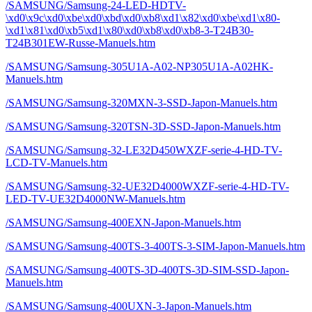
/SAMSUNG/Samsung-24-LED-HDTV-
\xd0\x9c\xd0\xbe\xd0\xbd\xd0\xb8\xd1\x82\xd0\xbe\xd1\x80-
\xd1\x81\xd0\xb5\xd1\x80\xd0\xb8\xd0\xb8-3-T24B30-
T24B301EW-Russe-Manuels.htm
/SAMSUNG/Samsung-305U1A-A02-NP305U1A-A02HK-
Manuels.htm
/SAMSUNG/Samsung-320MXN-3-SSD-Japon-Manuels.htm
/SAMSUNG/Samsung-320TSN-3D-SSD-Japon-Manuels.htm
/SAMSUNG/Samsung-32-LE32D450WXZF-serie-4-HD-TV-
LCD-TV-Manuels.htm
/SAMSUNG/Samsung-32-UE32D4000WXZF-serie-4-HD-TV-
LED-TV-UE32D4000NW-Manuels.htm
/SAMSUNG/Samsung-400EXN-Japon-Manuels.htm
/SAMSUNG/Samsung-400TS-3-400TS-3-SIM-Japon-Manuels.htm
/SAMSUNG/Samsung-400TS-3D-400TS-3D-SIM-SSD-Japon-
Manuels.htm
/SAMSUNG/Samsung-400UXN-3-Japon-Manuels.htm