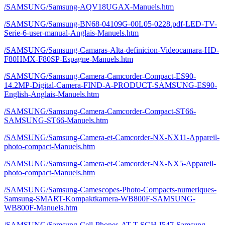
/SAMSUNG/Samsung-AQV18UGAX-Manuels.htm
/SAMSUNG/Samsung-BN68-04109G-00L05-0228.pdf-LED-TV-
Serie-6-user-manual-Anglais-Manuels.htm
/SAMSUNG/Samsung-Camaras-Alta-definicion-Videocamara-HD-
F80HMX-F80SP-Espagne-Manuels.htm
/SAMSUNG/Samsung-Camera-Camcorder-Compact-ES90-
14.2MP-Digital-Camera-FIND-A-PRODUCT-SAMSUNG-ES90-
English-Anglais-Manuels.htm
/SAMSUNG/Samsung-Camera-Camcorder-Compact-ST66-
SAMSUNG-ST66-Manuels.htm
/SAMSUNG/Samsung-Camera-et-Camcorder-NX-NX11-Appareil-
photo-compact-Manuels.htm
/SAMSUNG/Samsung-Camera-et-Camcorder-NX-NX5-Appareil-
photo-compact-Manuels.htm
/SAMSUNG/Samsung-Camescopes-Photo-Compacts-numeriques-
Samsung-SMART-Kompaktkamera-WB800F-SAMSUNG-
WB800F-Manuels.htm
/SAMSUNG/Samsung-Cell-Phones-AT-T-SGH-I547-Samsung-