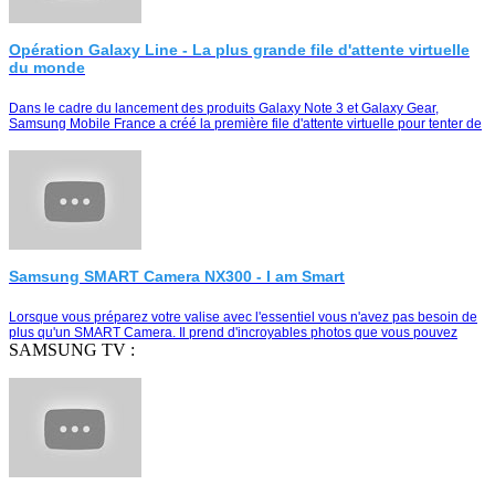
Opération Galaxy Line - La plus grande file d'attente virtuelle
du monde
Dans le cadre du lancement des produits Galaxy Note 3 et Galaxy Gear,
Samsung Mobile France a créé la première file d'attente virtuelle pour tenter de
remporter le duo Galaxy Note …
Samsung SMART Camera NX300 - I am Smart
Lorsque vous préparez votre valise avec l'essentiel vous n'avez pas besoin de
plus qu'un SMART Camera. Il prend d'incroyables photos que vous pouvez
partager instantanément e…
SAMSUNG TV :