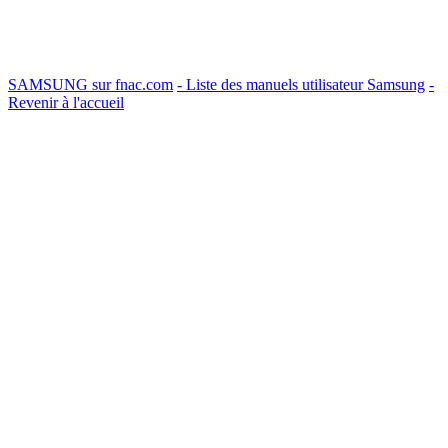
SAMSUNG sur fnac.com
- Liste des manuels utilisateur Samsung
-
Revenir à l'accueil