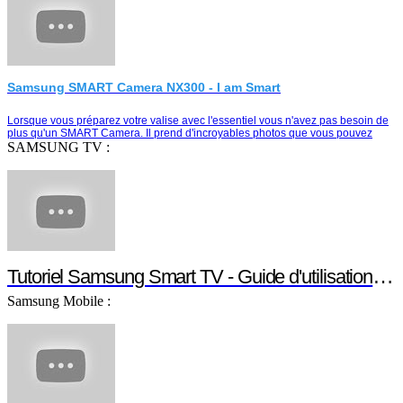
Samsung SMART Camera NX300 - I am Smart
Lorsque vous préparez votre valise avec l'essentiel vous n'avez pas besoin de
plus qu'un SMART Camera. Il prend d'incroyables photos que vous pouvez
partager instantanément e…
SAMSUNG TV :
Tutoriel Samsung Smart TV - Guide d'utilisation Smart TV
Samsung Mobile :