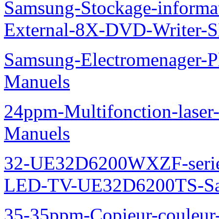
Samsung-Stockage-informa
External-8X-DVD-Writer-
Samsung-Electromenager-
Manuels
24ppm-Multifonction-lase
Manuels
32-UE32D6200WXZF-seri
LED-TV-UE32D6200TS-Sa
35-35ppm-Copieur-coule