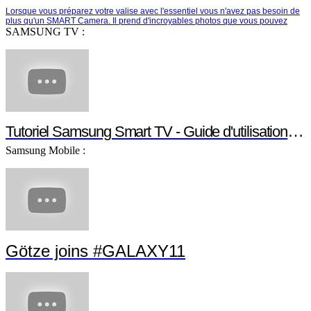
Lorsque vous préparez votre valise avec l'essentiel vous n'avez pas besoin de
plus qu'un SMART Camera. Il prend d'incroyables photos que vous pouvez
partager instantanément e…
SAMSUNG TV :
Tutoriel Samsung Smart TV - Guide d'utilisation Smart TV
Samsung Mobile :
Götze joins #GALAXY11