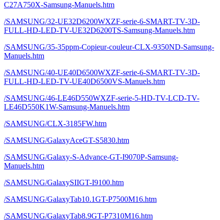
C27A750X-Samsung-Manuels.htm
/SAMSUNG/32-UE32D6200WXZF-serie-6-SMART-TV-3D-
FULL-HD-LED-TV-UE32D6200TS-Samsung-Manuels.htm
/SAMSUNG/35-35ppm-Copieur-couleur-CLX-9350ND-Samsung-
Manuels.htm
/SAMSUNG/40-UE40D6500WXZF-serie-6-SMART-TV-3D-
FULL-HD-LED-TV-UE40D6500VS-Manuels.htm
/SAMSUNG/46-LE46D550WXZF-serie-5-HD-TV-LCD-TV-
LE46D550K1W-Samsung-Manuels.htm
/SAMSUNG/CLX-3185FW.htm
/SAMSUNG/GalaxyAceGT-S5830.htm
/SAMSUNG/Galaxy-S-Advance-GT-I9070P-Samsung-
Manuels.htm
/SAMSUNG/GalaxySIIGT-I9100.htm
/SAMSUNG/GalaxyTab10.1GT-P7500M16.htm
/SAMSUNG/GalaxyTab8.9GT-P7310M16.htm