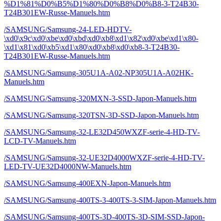
%D1%81%D0%B5%D1%80%D0%B8%D0%B8-3-T24B30-
T24B301EW-Russe-Manuels.htm
/SAMSUNG/Samsung-24-LED-HDTV-
\xd0\x9c\xd0\xbe\xd0\xbd\xd0\xb8\xd1\x82\xd0\xbe\xd1\x80-
\xd1\x81\xd0\xb5\xd1\x80\xd0\xb8\xd0\xb8-3-T24B30-
T24B301EW-Russe-Manuels.htm
/SAMSUNG/Samsung-305U1A-A02-NP305U1A-A02HK-
Manuels.htm
/SAMSUNG/Samsung-320MXN-3-SSD-Japon-Manuels.htm
/SAMSUNG/Samsung-320TSN-3D-SSD-Japon-Manuels.htm
/SAMSUNG/Samsung-32-LE32D450WXZF-serie-4-HD-TV-
LCD-TV-Manuels.htm
/SAMSUNG/Samsung-32-UE32D4000WXZF-serie-4-HD-TV-
LED-TV-UE32D4000NW-Manuels.htm
/SAMSUNG/Samsung-400EXN-Japon-Manuels.htm
/SAMSUNG/Samsung-400TS-3-400TS-3-SIM-Japon-Manuels.htm
/SAMSUNG/Samsung-400TS-3D-400TS-3D-SIM-SSD-Japon-