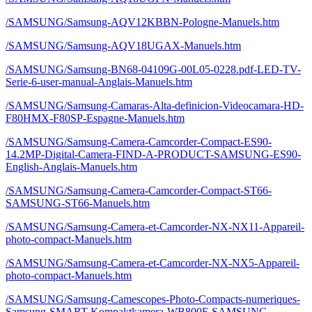
/SAMSUNG/Samsung-AQV12KBBN-Pologne-Manuels.htm
/SAMSUNG/Samsung-AQV18UGAX-Manuels.htm
/SAMSUNG/Samsung-BN68-04109G-00L05-0228.pdf-LED-TV-
Serie-6-user-manual-Anglais-Manuels.htm
/SAMSUNG/Samsung-Camaras-Alta-definicion-Videocamara-HD-
F80HMX-F80SP-Espagne-Manuels.htm
/SAMSUNG/Samsung-Camera-Camcorder-Compact-ES90-
14.2MP-Digital-Camera-FIND-A-PRODUCT-SAMSUNG-ES90-
English-Anglais-Manuels.htm
/SAMSUNG/Samsung-Camera-Camcorder-Compact-ST66-
SAMSUNG-ST66-Manuels.htm
/SAMSUNG/Samsung-Camera-et-Camcorder-NX-NX11-Appareil-
photo-compact-Manuels.htm
/SAMSUNG/Samsung-Camera-et-Camcorder-NX-NX5-Appareil-
photo-compact-Manuels.htm
/SAMSUNG/Samsung-Camescopes-Photo-Compacts-numeriques-
Samsung-SMART-Kompaktkamera-WB800F-SAMSUNG-