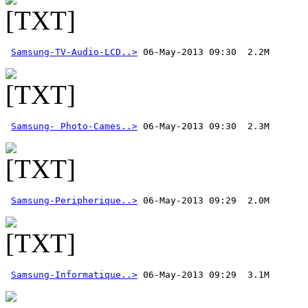
Samsung-TV-Audio-LCD..>
Samsung- Photo-Cames..>
Samsung-Peripherique..>
Samsung-Informatique..>