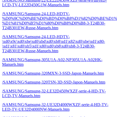
/SAMSUNG/Samsung-22-LE22D450WXZF-serie-4-Full-HD-
LCD-TV-LE22D450G1W-Manuels.htm
/SAMSUNG/Samsung-24-LED-HDTV-
%D0%9C%D0%BE%D0%BD%D0%B8%D1%82%D0%BE%D1%
%D1%81%D0%B5%D1%80%D0%B8%D0%B8-3-T24B30-
T24B301EW-Russe-Manuels.htm
/SAMSUNG/Samsung-24-LED-HDTV-
\xd0\x9c\xd0\xbe\xd0\xbd\xd0\xb8\xd1\x82\xd0\xbe\xd1\x80-
\xd1\x81\xd0\xb5\xd1\x80\xd0\xb8\xd0\xb8-3-T24B30-
T24B301EW-Russe-Manuels.htm
/SAMSUNG/Samsung-305U1A-A02-NP305U1A-A02HK-
Manuels.htm
/SAMSUNG/Samsung-320MXN-3-SSD-Japon-Manuels.htm
/SAMSUNG/Samsung-320TSN-3D-SSD-Japon-Manuels.htm
/SAMSUNG/Samsung-32-LE32D450WXZF-serie-4-HD-TV-
LCD-TV-Manuels.htm
/SAMSUNG/Samsung-32-UE32D4000WXZF-serie-4-HD-TV-
LED-TV-UE32D4000NW-Manuels.htm