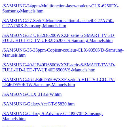
/SAMSUNG/24ppm-Multifonction-laser-couleur-CLX-6250FX-
Samsung-Manuels.htm
/SAMSUNG/27-Serie7-Moniteur-station-d-accueil-C27A750-
C27A750X-Samsung-Manuels.htm
/SAMSUNG/32-UE32D6200WXZF-serie-6-SMART-TV-3D-
FULL-HD-LED-TV-UE32D6200TS-Samsung-Manuels.htm
/SAMSUNG/35-35ppm-Copieur-couleur-CLX-9350ND-Samsung-
Manuels.htm
/SAMSUNG/40-UE40D6500WXZF-serie-6-SMART-TV-3D-
FULL-HD-LED-TV-UE40D6500VS-Manuels.htm
/SAMSUNG/46-LE46D550WXZF-serie-5-HD-TV-LCD-TV-
LE46D550K1W-Samsung-Manuels.htm
/SAMSUNG/CLX-3185FW.htm
/SAMSUNG/GalaxyAceGT-S5830.htm
/SAMSUNG/Galaxy-S-Advance-GT-I9070P-Samsung-
Manuels.htm