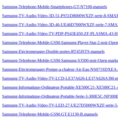
Samsung-Telephone-Mobile-Smartphones-GT-N7100-manuels
Samsung-TV-Audio-Video-3D-51-PS51D8000WXZF-serie-8-SM
Samsung-TV-Audio-Video-3D-46-UE46D7000WXZF-serie-7-S
Samsung-TV-Audio-Video-TV-PDP-PS43E450-ZF-PLASMA-43-
Samsung-Telephone-Mobile-GSM-Samsung-Player-Star-2-noir-Ope
Samsung-Electromenager-Double-portes-RT45JSTS-manuels
Samsung-Telephone-Mobile-GSM-Samsung-S3500-noir-Open-marke
Samsung-Electromenager-Pompe-a-chaleur-Air-Eau-NS071SDXEA-
Samsung-TV-Audio-Video-TV-LCD-LE37A626-LE37A626A3M-ma
Samsung-Informatique-Ordinateur-Portable-XE500C21-XE500C21
Samsung-Informatique-Ordinateur-Portable-Serie-3-300E5C-NP30
Samsung-TV-Audio-Video-TV-LED-27-UE27D5000WXZF-serie
Samsung-Telephone-Mobile-GSM-GT-E1130-B.manuels