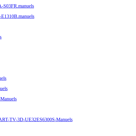
A-S03FR.manuels
-E1310B.manuels
s
els
uels
-Manuels
MART-TV-3D-UE32ES6300S-Manuels