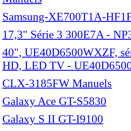
Samsung-XE700T1A-HF1F
17,3" Série 3 300E7A - N
40", UE40D6500WXZF, sé
HD, LED TV - UE40D6500
CLX-3185FW Manuels
Galaxy Ace GT-S5830
Galaxy S II GT-I9100