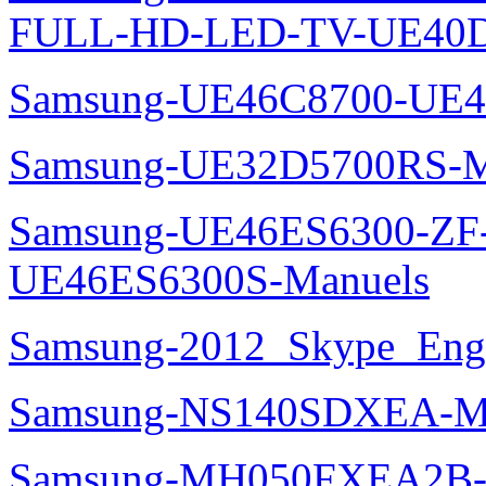
FULL-HD-LED-TV-UE40D
Samsung-UE46C8700-UE4
Samsung-UE32D5700RS-M
Samsung-UE46ES6300-ZF
UE46ES6300S-Manuels
Samsung-2012_Skype_Eng
Samsung-NS140SDXEA-M
Samsung-MH050FXEA2B-