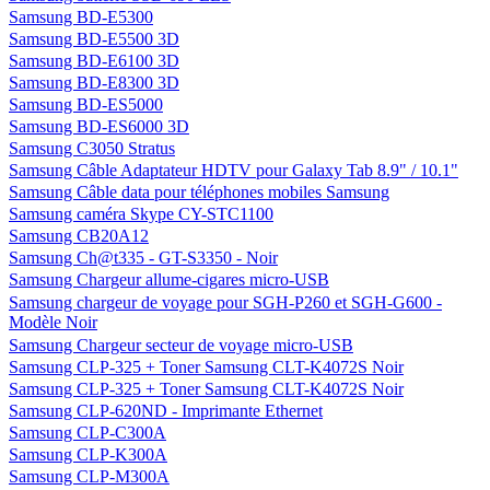
Samsung BD-E5300
Samsung BD-E5500 3D
Samsung BD-E6100 3D
Samsung BD-E8300 3D
Samsung BD-ES5000
Samsung BD-ES6000 3D
Samsung C3050 Stratus
Samsung Câble Adaptateur HDTV pour Galaxy Tab 8.9" / 10.1"
Samsung Câble data pour téléphones mobiles Samsung
Samsung caméra Skype CY-STC1100
Samsung CB20A12
Samsung Ch@t335 - GT-S3350 - Noir
Samsung Chargeur allume-cigares micro-USB
Samsung chargeur de voyage pour SGH-P260 et SGH-G600 -
Modèle Noir
Samsung Chargeur secteur de voyage micro-USB
Samsung CLP-325 + Toner Samsung CLT-K4072S Noir
Samsung CLP-325 + Toner Samsung CLT-K4072S Noir
Samsung CLP-620ND - Imprimante Ethernet
Samsung CLP-C300A
Samsung CLP-K300A
Samsung CLP-M300A