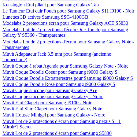
Kensington Etui pliant pour Samsung Galaxy Tab
Le Tanneur Etui cuir Pouch pour Samsung Galaxy S11 I9100 - Noir
Lunettes 3D actives Samsung SSG-4100GB
Modelabs 2 protections écran pour Samsung Galaxy ACE S5830
Modelabs Lot de 2 protections d'écran One Touch pour Samsung
Galaxy Y S5360 - Transparentes
Modelabs Lot de 2 protections d'écran pour Samsung Galaxy Note -
Transparentes
Muvit Adaptateur Jack 3,5 mm pour Samsung (ancienne
connectique)
Muvit Coque à rabat Agenda pour Samsung Galaxy Note - Noire
Muvit Coque Doodle Coeur pour Samsung i9000 Galaxy S
Muvit Coque Doodle Extraterrestres pour Samsung i9000 Galaxy S
Muvit Coque Doodle Rose pour Samsung i9000 Galaxy S
Muvit Coque silicone pour Samsung Galaxy Ace
Muvit Coque silicone pour Samsung Galaxy - Noire
Muvit Etui Clapet pour Samsung I9100 - Noir
Muvit Etui Slim Clapet pour Samsung Galaxy Note
Muvit Housse Minigel pour Samsung Galaxy - Noire
Muvit Lot de 2 protections d'écran pour Samsung nexus S - 1
Miroir/1 Secret
Muvit Lot de 2 protections d'écran pour Samsung S5830