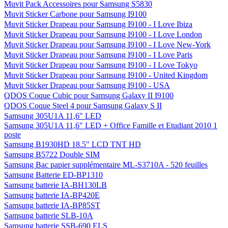
Muvit Pack Accessoires pour Samsung S5830
Muvit Sticker Carbone pour Samsung I9100
Muvit Sticker Drapeau pour Samsung I9100 - I Love Ibiza
Muvit Sticker Drapeau pour Samsung I9100 - I Love London
Muvit Sticker Drapeau pour Samsung I9100 - I Love New-York
Muvit Sticker Drapeau pour Samsung I9100 - I Love Paris
Muvit Sticker Drapeau pour Samsung I9100 - I Love Tokyo
Muvit Sticker Drapeau pour Samsung I9100 - United Kingdom
Muvit Sticker Drapeau pour Samsung I9100 - USA
QDOS Coque Cubic pour Samsung Galaxy II I9100
QDOS Coque Steel 4 pour Samsung Galaxy S II
Samsung 305U1A 11,6" LED
Samsung 305U1A 11,6" LED + Office Famille et Etudiant 2010 1
poste
Samsung B1930HD 18.5" LCD TNT HD
Samsung B5722 Double SIM
Samsung Bac papier supplémentaire ML-S3710A - 520 feuilles
Samsung Batterie ED-BP1310
Samsung batterie IA-BH130LB
Samsung batterie IA-BP420E
Samsung batterie IA-BP85ST
Samsung batterie SLB-10A
Samsung batterie SSB-690 ELS