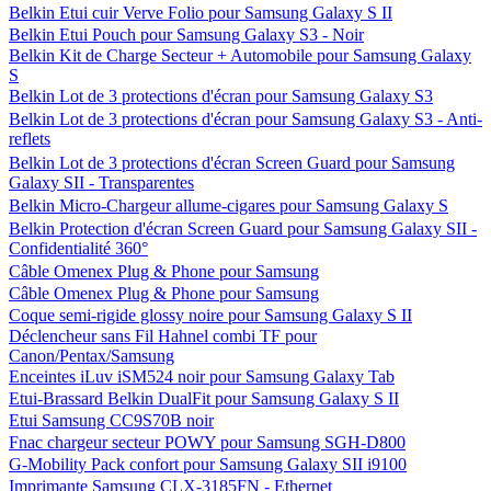
Belkin Etui cuir Verve Folio pour Samsung Galaxy S II
Belkin Etui Pouch pour Samsung Galaxy S3 - Noir
Belkin Kit de Charge Secteur + Automobile pour Samsung Galaxy
S
Belkin Lot de 3 protections d'écran pour Samsung Galaxy S3
Belkin Lot de 3 protections d'écran pour Samsung Galaxy S3 - Anti-
reflets
Belkin Lot de 3 protections d'écran Screen Guard pour Samsung
Galaxy SII - Transparentes
Belkin Micro-Chargeur allume-cigares pour Samsung Galaxy S
Belkin Protection d'écran Screen Guard pour Samsung Galaxy SII -
Confidentialité 360°
Câble Omenex Plug & Phone pour Samsung
Câble Omenex Plug & Phone pour Samsung
Coque semi-rigide glossy noire pour Samsung Galaxy S II
Déclencheur sans Fil Hahnel combi TF pour
Canon/Pentax/Samsung
Enceintes iLuv iSM524 noir pour Samsung Galaxy Tab
Etui-Brassard Belkin DualFit pour Samsung Galaxy S II
Etui Samsung CC9S70B noir
Fnac chargeur secteur POWY pour Samsung SGH-D800
G-Mobility Pack confort pour Samsung Galaxy SII i9100
Imprimante Samsung CLX-3185FN - Ethernet