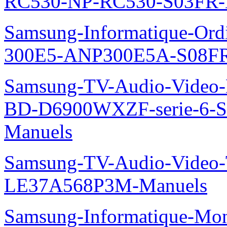
RC530-NP-RC530-S03FR-
Samsung-Informatique-Ordin
300E5-ANP300E5A-S08FR
Samsung-TV-Audio-Video-Le
BD-D6900WXZF-serie-6-
Manuels
Samsung-TV-Audio-Video
LE37A568P3M-Manuels
Samsung-Informatique-Mon