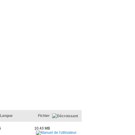
Langue
Fichier
S
10.43 MB