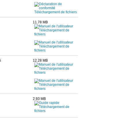
11.78 MB
S
12.28 MB
2.93 MB