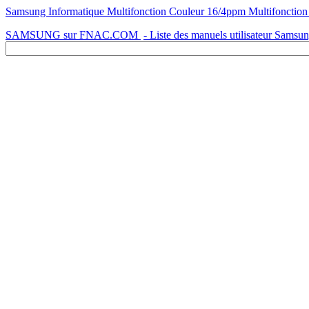
Samsung Informatique Multifonction Couleur 16/4ppm Multifonc
SAMSUNG sur FNAC.COM
- Liste des manuels utilisateur Samsu