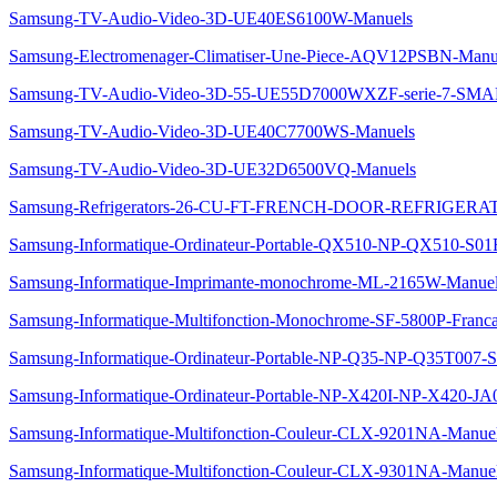
Samsung-TV-Audio-Video-3D-UE40ES6100W-Manuels
Samsung-Electromenager-Climatiser-Une-Piece-AQV12PSBN-Manu
Samsung-TV-Audio-Video-3D-55-UE55D7000WXZF-serie-7-S
Samsung-TV-Audio-Video-3D-UE40C7700WS-Manuels
Samsung-TV-Audio-Video-3D-UE32D6500VQ-Manuels
Samsung-Refrigerators-26-CU-FT-FRENCH-DOOR-REFRIGERA
Samsung-Informatique-Ordinateur-Portable-QX510-NP-QX510-S0
Samsung-Informatique-Imprimante-monochrome-ML-2165W-Manue
Samsung-Informatique-Multifonction-Monochrome-SF-5800P-Franca
Samsung-Informatique-Ordinateur-Portable-NP-Q35-NP-Q35T007-
Samsung-Informatique-Ordinateur-Portable-NP-X420I-NP-X420-JA
Samsung-Informatique-Multifonction-Couleur-CLX-9201NA-Manue
Samsung-Informatique-Multifonction-Couleur-CLX-9301NA-Manue