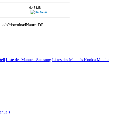
6.47 MB
wnloads?downloadName=DR
Dell
Liste des Manuels Samsung
Listes des Manuels Konica Minolta
anuels