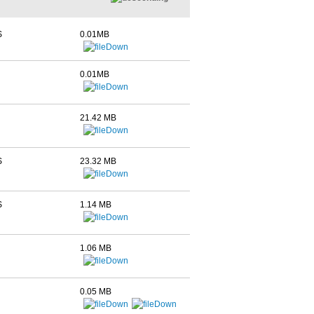
S
0.01MB
0.01MB
21.42 MB
S
23.32 MB
S
1.14 MB
1.06 MB
0.05 MB