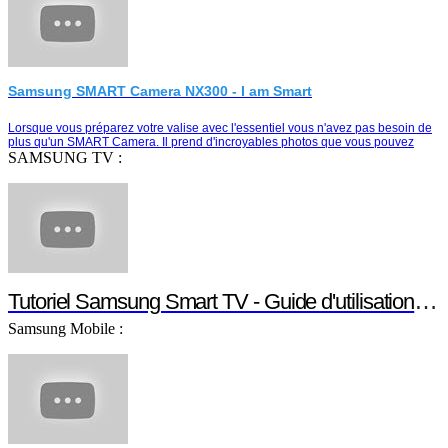
Samsung SMART Camera NX300 - I am Smart
Lorsque vous préparez votre valise avec l'essentiel vous n'avez pas besoin de
plus qu'un SMART Camera. Il prend d'incroyables photos que vous pouvez
partager instantanément e…
SAMSUNG TV :
Tutoriel Samsung Smart TV - Guide d'utilisation Smart TV
Samsung Mobile :