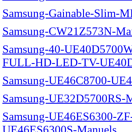
Samsung-Gainable-Slim-
Samsung-CW21Z573N-Man
Samsung-40-UE40D5700W
FULL-HD-LED-TV-UE40D
Samsung-UE46C8700-UE4
Samsung-UE32D5700RS-M
Samsung-UE46ES6300-ZF
UE46ES6300S-Manuels