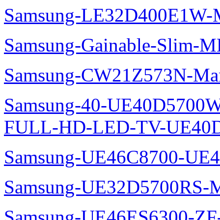
Samsung-LE32D400E1W-M
Samsung-Gainable-Slim-
Samsung-CW21Z573N-Man
Samsung-40-UE40D5700W
FULL-HD-LED-TV-UE40D
Samsung-UE46C8700-UE4
Samsung-UE32D5700RS-M
Samsung-UE46ES6300-ZF