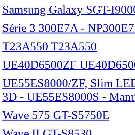
Samsung Galaxy SGT-I900
Série 3 300E7A - NP300E
T23A550 T23A550
UE40D6500ZF UE40D650
UE55ES8000/ZF, Slim L
3D - UE55ES8000S - Manu
Wave 575 GT-S5750E
Wave II GT-S8530