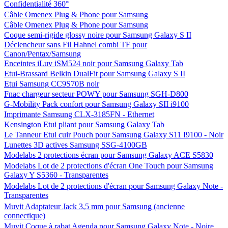
Confidentialité 360°
Câble Omenex Plug & Phone pour Samsung
Câble Omenex Plug & Phone pour Samsung
Coque semi-rigide glossy noire pour Samsung Galaxy S II
Déclencheur sans Fil Hahnel combi TF pour
Canon/Pentax/Samsung
Enceintes iLuv iSM524 noir pour Samsung Galaxy Tab
Etui-Brassard Belkin DualFit pour Samsung Galaxy S II
Etui Samsung CC9S70B noir
Fnac chargeur secteur POWY pour Samsung SGH-D800
G-Mobility Pack confort pour Samsung Galaxy SII i9100
Imprimante Samsung CLX-3185FN - Ethernet
Kensington Etui pliant pour Samsung Galaxy Tab
Le Tanneur Etui cuir Pouch pour Samsung Galaxy S11 I9100 - Noir
Lunettes 3D actives Samsung SSG-4100GB
Modelabs 2 protections écran pour Samsung Galaxy ACE S5830
Modelabs Lot de 2 protections d'écran One Touch pour Samsung
Galaxy Y S5360 - Transparentes
Modelabs Lot de 2 protections d'écran pour Samsung Galaxy Note -
Transparentes
Muvit Adaptateur Jack 3,5 mm pour Samsung (ancienne
connectique)
Muvit Coque à rabat Agenda pour Samsung Galaxy Note - Noire