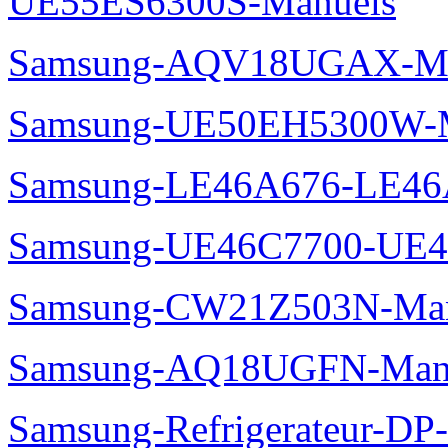
UE55ES6300S-Manuels
Samsung-AQV18UGAX-Ma
Samsung-UE50EH5300W-M
Samsung-LE46A676-LE46
Samsung-UE46C7700-UE4
Samsung-CW21Z503N-Man
Samsung-AQ18UGFN-Man
Samsung-Refrigerateur-D