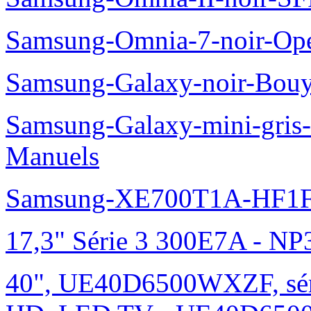
Samsung-Omnia-7-noir-Op
Samsung-Galaxy-noir-Bou
Samsung-Galaxy-mini-gris
Manuels
Samsung-XE700T1A-HF1F
17,3" Série 3 300E7A - N
40", UE40D6500WXZF, sé