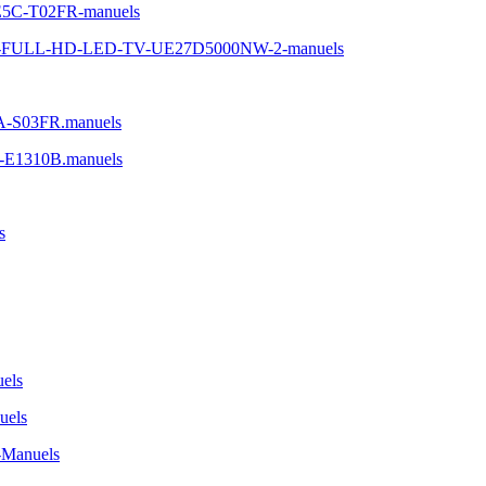
0E5C-T02FR-manuels
-5-FULL-HD-LED-TV-UE27D5000NW-2-manuels
A-S03FR.manuels
-E1310B.manuels
s
els
uels
-Manuels