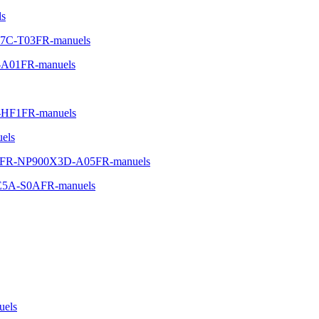
ls
0P7C-T03FR-manuels
-A01FR-manuels
A-HF1FR-manuels
els
A05FR-NP900X3D-A05FR-manuels
00E5A-S0AFR-manuels
uels