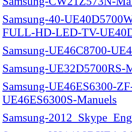
Samsung-CW21Z573N-Man
Samsung-40-UE40D5700W
FULL-HD-LED-TV-UE40D
Samsung-UE46C8700-UE4
Samsung-UE32D5700RS-M
Samsung-UE46ES6300-ZF
UE46ES6300S-Manuels
Samsung-2012_Skype_Eng