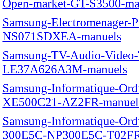
Open-market-GT-S3500-ma
Samsung-Electromenager-P
NS071SDXEA-manuels
Samsung-TV-Audio-Video
LE37A626A3M-manuels
Samsung-Informatique-Ord
XE500C21-AZ2FR-manuel
Samsung-Informatique-Ordin
300E5C-NP300E5C-T02FR