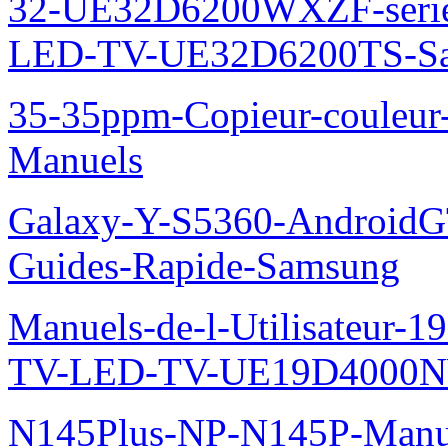
32-UE32D6200WXZF-seri
LED-TV-UE32D6200TS-Sa
35-35ppm-Copieur-coule
Manuels
Galaxy-Y-S5360-AndroidGT
Guides-Rapide-Samsung
Manuels-de-l-Utilisateur
TV-LED-TV-UE19D4000N
N145Plus-NP-N145P-Manu