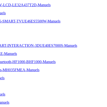
TV-LCD-LE32A437T2D-Manuels
uels
-46-SMART-TVUE46ES5500W-Manuels
SMART-INTERACTION-3DUE40ES7000S-Manuels
EE-Manuels
-Bluetooth-HF1000-BHF1000-Manuels
-voies-MH035FMEA-Manuels
els
els
nuels