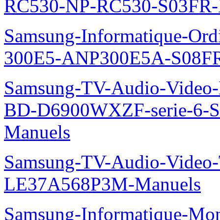
RC530-NP-RC530-S03FR-
Samsung-Informatique-Ordin
300E5-ANP300E5A-S08FR
Samsung-TV-Audio-Video-Le
BD-D6900WXZF-serie-6-
Manuels
Samsung-TV-Audio-Video
LE37A568P3M-Manuels
Samsung-Informatique-Mon