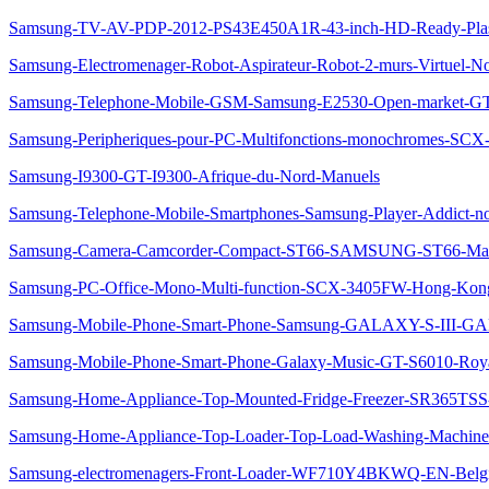
Samsung-TV-AV-PDP-2012-PS43E450A1R-43-inch-HD-Ready-Plasm
Samsung-Electromenager-Robot-Aspirateur-Robot-2-murs-Virtuel-
Samsung-Telephone-Mobile-GSM-Samsung-E2530-Open-market-G
Samsung-Peripheriques-pour-PC-Multifonctions-monochromes-SC
Samsung-I9300-GT-I9300-Afrique-du-Nord-Manuels
Samsung-Telephone-Mobile-Smartphones-Samsung-Player-Addict-n
Samsung-Camera-Camcorder-Compact-ST66-SAMSUNG-ST66-Ma
Samsung-PC-Office-Mono-Multi-function-SCX-3405FW-Hong-Kon
Samsung-Mobile-Phone-Smart-Phone-Samsung-GALAXY-S-III-GA
Samsung-Mobile-Phone-Smart-Phone-Galaxy-Music-GT-S6010-Roy
Samsung-Home-Appliance-Top-Mounted-Fridge-Freezer-SR365TSS-
Samsung-Home-Appliance-Top-Loader-Top-Load-Washing-Machin
Samsung-electromenagers-Front-Loader-WF710Y4BKWQ-EN-Belg