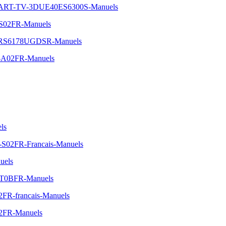
MART-TV-3DUE40ES6300S-Manuels
-S02FR-Manuels
ide-RS6178UGDSR-Manuels
C-A02FR-Manuels
ls
-S02FR-Francais-Manuels
uels
-JT0BFR-Manuels
2FR-francais-Manuels
02FR-Manuels