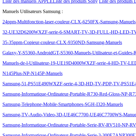
Liste des manuels APPLE
Liste des produits Sony
Liste des produits 
Manuels Utilisateurs Samsung :
24ppm-Multifonction-laser-couleur-CLX-6250FX-Samsung-Manuels
32-UE32D6200WXZF-serie-6-SMART-TV-3D-FULL-HD-LED-TV
35-35ppm-Copieur-couleur-CLX-9350ND-Samsung-Manuels
Galaxy-Y-S5360-AndroidGT-S5360-Manuels-Utilisateur-et-Guides-
Manuels-de-l-Utilisateur-19-UE19D4000WXZF-serie-4-HD-TV
N145Plus-NP-N145P-Manuels
Samsung-51-PS51E490WXZF-serie-4-3D-HD-TV-PDP-TV-PS51E
Samsung-Informatique-Ordinateur-Portable-R730-Red-Gloss-NP-R
Samsung-Telephone-Mobile-Smartphones-SGH-I320-Manuels
Samsung-TV-Audio-Video-3D-UE46C7700-UE46C7700WS-Manue
Samsung-Informatique-Ordinateur-Portable-Serie-RV-RV510-NP-
Samsung-Informatique-Ordinateur-Portable-Serie-3-300E7ANP30