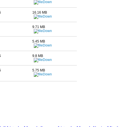
S
16.16 MB
9.71 MB
5.45 MB
S
9.8 MB
S
5.75 MB