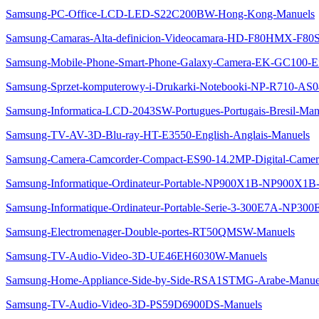
Samsung-PC-Office-LCD-LED-S22C200BW-Hong-Kong-Manuels
Samsung-Camaras-Alta-definicion-Videocamara-HD-F80HMX-F80
Samsung-Mobile-Phone-Smart-Phone-Galaxy-Camera-EK-GC100-Em
Samsung-Sprzet-komputerowy-i-Drukarki-Notebooki-NP-R710-AS
Samsung-Informatica-LCD-2043SW-Portugues-Portugais-Bresil-Man
Samsung-TV-AV-3D-Blu-ray-HT-E3550-English-Anglais-Manuels
Samsung-Camera-Camcorder-Compact-ES90-14.2MP-Digital-Ca
Samsung-Informatique-Ordinateur-Portable-NP900X1B-NP900X1
Samsung-Informatique-Ordinateur-Portable-Serie-3-300E7A-NP3
Samsung-Electromenager-Double-portes-RT50QMSW-Manuels
Samsung-TV-Audio-Video-3D-UE46EH6030W-Manuels
Samsung-Home-Appliance-Side-by-Side-RSA1STMG-Arabe-Manue
Samsung-TV-Audio-Video-3D-PS59D6900DS-Manuels