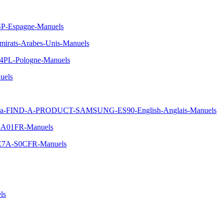
SP-Espagne-Manuels
irats-Arabes-Unis-Manuels
04PL-Pologne-Manuels
uels
mera-FIND-A-PRODUCT-SAMSUNG-ES90-English-Anglais-Manuels
B-A01FR-Manuels
00E7A-S0CFR-Manuels
ls