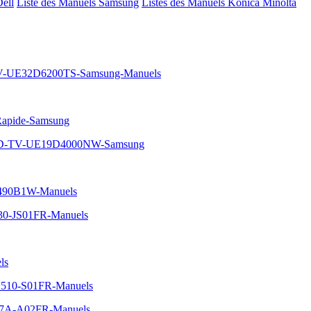
Dell
Liste des Manuels Samsung
Listes des Manuels Konica Minolta
-UE32D6200TS-Samsung-Manuels
Rapide-Samsung
-LED-TV-UE19D4000NW-Samsung
490B1W-Manuels
730-JS01FR-Manuels
ls
RV510-S01FR-Manuels
0E7A-A02FR-Manuels