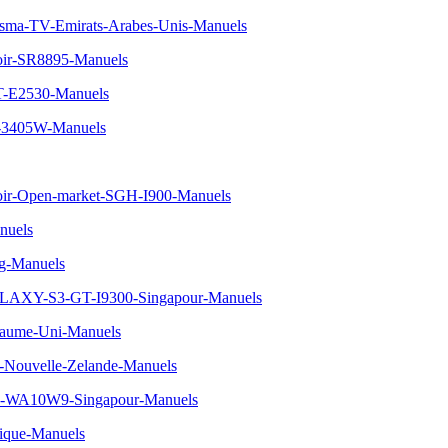
a-TV-Emirats-Arabes-Unis-Manuels
Noir-SR8895-Manuels
T-E2530-Manuels
X-3405W-Manuels
oir-Open-market-SGH-I900-Manuels
nuels
g-Manuels
LAXY-S3-GT-I9300-Singapour-Manuels
aume-Uni-Manuels
Nouvelle-Zelande-Manuels
e-WA10W9-Singapour-Manuels
ique-Manuels