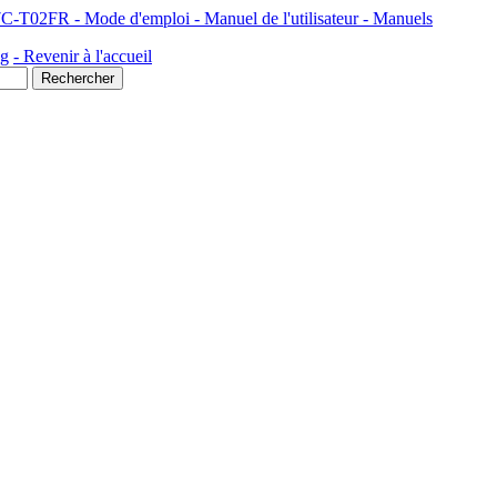
Samsung Informatique Ordinateur Portable Série 5 550P7C NP550P7C-T02FR - Mode d'emploi - Manuel de l'utilisateur - Manuels
ng
- Revenir à l'accueil