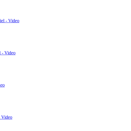
el - Video
 - Video
deo
 Video