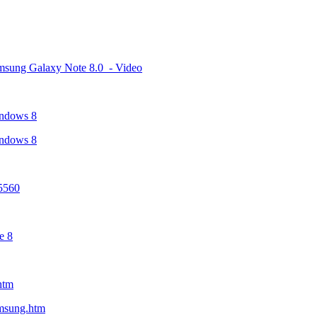
sung Galaxy Note 8.0 - Video
ndows 8
ndows 8
5560
e 8
htm
msung.htm