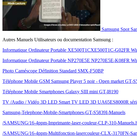
Samsung Spot Sam
Autres Manuels Utilisateurs ou documentation Samsung :
Informatique Ordinateur Portable XE500T1CXE500T1C-G02FR Wi
Informatique Ordinateur Portable NP270E5E NP270E5E-K08FR Wi
Photo Caméscope Définition Standard SMX-F50BP
Téléphone Mobile GSM Samsung Player 5 noir - Open market GT-S
Téléphone Mobile Smartphones Galaxy SIII mini GT-I8190
TV /Audio / Vidéo 3D LED Smart TV LED 3D UA65ES8000R séri
Samsung-Telephone-Mobile-Smartphones-GT-S5839I-Manuels
/SAMSUNG/16-4ppm-Imprimante-laser-couleur-CLP-310-Manuels.
/SAMSUNG/16-4ppm-Multifonction-lasercouleur-CLX-3170FN-Sa