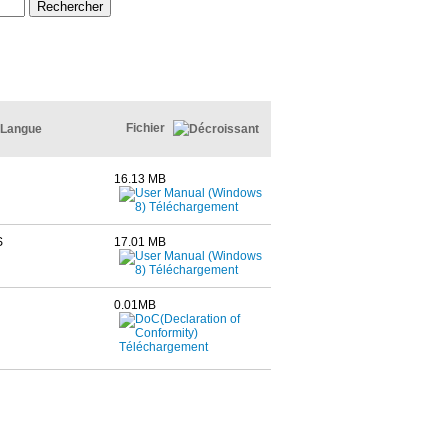
Fichier
Langue
16.13 MB
S
17.01 MB
0.01MB