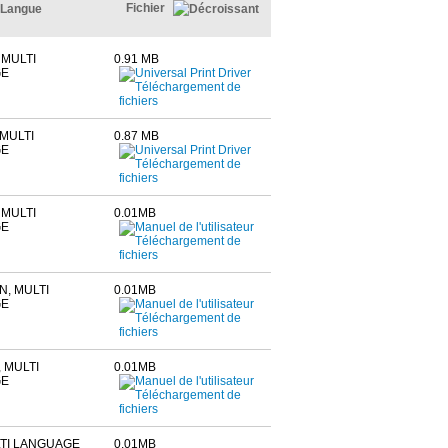
Fichier
Langue
 MULTI
0.91 MB
GE
MULTI
0.87 MB
GE
 MULTI
0.01MB
GE
N, MULTI
0.01MB
GE
 MULTI
0.01MB
GE
LTI LANGUAGE
0.01MB