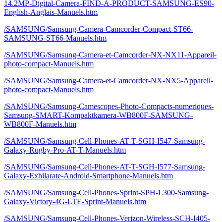
14.2MP-Digital-Camera-FIND-A-PRODUCT-SAMSUNG-ES90-
English-Anglais-Manuels.htm
/SAMSUNG/Samsung-Camera-Camcorder-Compact-ST66-
SAMSUNG-ST66-Manuels.htm
/SAMSUNG/Samsung-Camera-et-Camcorder-NX-NX11-Appareil-
photo-compact-Manuels.htm
/SAMSUNG/Samsung-Camera-et-Camcorder-NX-NX5-Appareil-
photo-compact-Manuels.htm
/SAMSUNG/Samsung-Camescopes-Photo-Compacts-numeriques-
Samsung-SMART-Kompaktkamera-WB800F-SAMSUNG-
WB800F-Manuels.htm
/SAMSUNG/Samsung-Cell-Phones-AT-T-SGH-I547-Samsung-
Galaxy-Rugby-Pro-AT-T-Manuels.htm
/SAMSUNG/Samsung-Cell-Phones-AT-T-SGH-I577-Samsung-
Galaxy-Exhilarate-Android-Smartphone-Manuels.htm
/SAMSUNG/Samsung-Cell-Phones-Sprint-SPH-L300-Samsung-
Galaxy-Victory-4G-LTE-Sprint-Manuels.htm
/SAMSUNG/Samsung-Cell-Phones-Verizon-Wireless-SCH-I405-