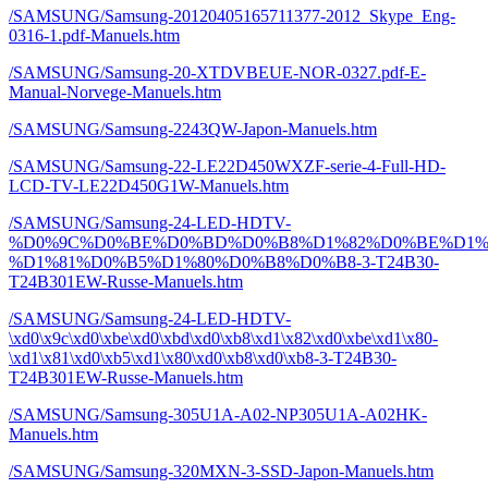
/SAMSUNG/Samsung-20120405165711377-2012_Skype_Eng-
0316-1.pdf-Manuels.htm
/SAMSUNG/Samsung-20-XTDVBEUE-NOR-0327.pdf-E-
Manual-Norvege-Manuels.htm
/SAMSUNG/Samsung-2243QW-Japon-Manuels.htm
/SAMSUNG/Samsung-22-LE22D450WXZF-serie-4-Full-HD-
LCD-TV-LE22D450G1W-Manuels.htm
/SAMSUNG/Samsung-24-LED-HDTV-
%D0%9C%D0%BE%D0%BD%D0%B8%D1%82%D0%BE%D1%
%D1%81%D0%B5%D1%80%D0%B8%D0%B8-3-T24B30-
T24B301EW-Russe-Manuels.htm
/SAMSUNG/Samsung-24-LED-HDTV-
\xd0\x9c\xd0\xbe\xd0\xbd\xd0\xb8\xd1\x82\xd0\xbe\xd1\x80-
\xd1\x81\xd0\xb5\xd1\x80\xd0\xb8\xd0\xb8-3-T24B30-
T24B301EW-Russe-Manuels.htm
/SAMSUNG/Samsung-305U1A-A02-NP305U1A-A02HK-
Manuels.htm
/SAMSUNG/Samsung-320MXN-3-SSD-Japon-Manuels.htm