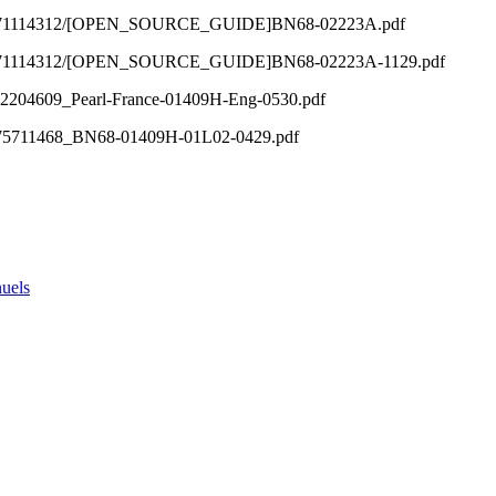
0729171114312/[OPEN_SOURCE_GUIDE]BN68-02223A.pdf
0729171114312/[OPEN_SOURCE_GUIDE]BN68-02223A-1129.pdf
82204609_Pearl-France-01409H-Eng-0530.pdf
0175711468_BN68-01409H-01L02-0429.pdf
uels