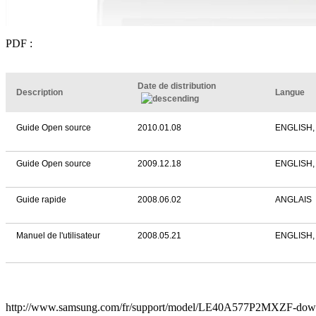
PDF :
Date de distribution
Description
Langue
Guide Open source
2010.01.08
ENGLISH
Guide Open source
2009.12.18
ENGLISH
Guide rapide
2008.06.02
ANGLAIS
Manuel de l'utilisateur
2008.05.21
ENGLISH
http://www.samsung.com/fr/support/model/LE40A577P2MXZF-dow