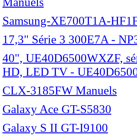
Manuels
Samsung-XE700T1A-HF1F
17,3" Série 3 300E7A - N
40", UE40D6500WXZF, sé
HD, LED TV - UE40D6500
CLX-3185FW Manuels
Galaxy Ace GT-S5830
Galaxy S II GT-I9100