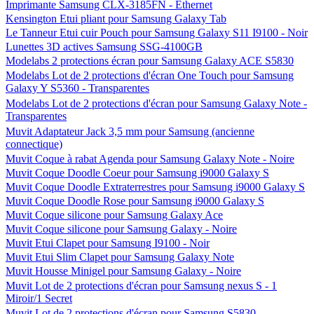
Imprimante Samsung CLX-3185FN - Ethernet
Kensington Etui pliant pour Samsung Galaxy Tab
Le Tanneur Etui cuir Pouch pour Samsung Galaxy S11 I9100 - Noir
Lunettes 3D actives Samsung SSG-4100GB
Modelabs 2 protections écran pour Samsung Galaxy ACE S5830
Modelabs Lot de 2 protections d'écran One Touch pour Samsung
Galaxy Y S5360 - Transparentes
Modelabs Lot de 2 protections d'écran pour Samsung Galaxy Note -
Transparentes
Muvit Adaptateur Jack 3,5 mm pour Samsung (ancienne
connectique)
Muvit Coque à rabat Agenda pour Samsung Galaxy Note - Noire
Muvit Coque Doodle Coeur pour Samsung i9000 Galaxy S
Muvit Coque Doodle Extraterrestres pour Samsung i9000 Galaxy S
Muvit Coque Doodle Rose pour Samsung i9000 Galaxy S
Muvit Coque silicone pour Samsung Galaxy Ace
Muvit Coque silicone pour Samsung Galaxy - Noire
Muvit Etui Clapet pour Samsung I9100 - Noir
Muvit Etui Slim Clapet pour Samsung Galaxy Note
Muvit Housse Minigel pour Samsung Galaxy - Noire
Muvit Lot de 2 protections d'écran pour Samsung nexus S - 1
Miroir/1 Secret
Muvit Lot de 2 protections d'écran pour Samsung S5830