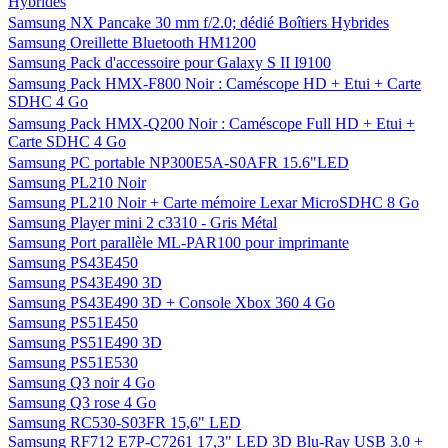
Hybrides
Samsung NX Pancake 30 mm f/2.0; dédié Boîtiers Hybrides
Samsung Oreillette Bluetooth HM1200
Samsung Pack d'accessoire pour Galaxy S II I9100
Samsung Pack HMX-F800 Noir : Caméscope HD + Etui + Carte
SDHC 4 Go
Samsung Pack HMX-Q200 Noir : Caméscope Full HD + Etui +
Carte SDHC 4 Go
Samsung PC portable NP300E5A-S0AFR 15.6"LED
Samsung PL210 Noir
Samsung PL210 Noir + Carte mémoire Lexar MicroSDHC 8 Go
Samsung Player mini 2 c3310 - Gris Métal
Samsung Port parallèle ML-PAR100 pour imprimante
Samsung PS43E450
Samsung PS43E490 3D
Samsung PS43E490 3D + Console Xbox 360 4 Go
Samsung PS51E450
Samsung PS51E490 3D
Samsung PS51E530
Samsung Q3 noir 4 Go
Samsung Q3 rose 4 Go
Samsung RC530-S03FR 15,6" LED
Samsung RF712 E7P-C7261 17,3" LED 3D Blu-Ray USB 3.0 +