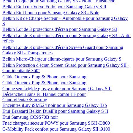
Belkin Coque pour Samsung Galaxy S3 - Noire Translucide
Belkin Etui cuir Verve Folio pour Samsung Galaxy S II
Belkin Etui Pouch pour Samsung Galaxy S3 - Noir
Belkin Kit de Charge Secteur + Automobile pour Samsung Galaxy
S
Belkin Lot de 3 protections d'écran pour Samsung Galaxy S3
Belkin Lot de 3 protections d'écran pour Samsung Galaxy S3 - Anti-
reflets
Belkin Lot de 3 protections d'écran Screen Guard pour Samsung
Galaxy SII - Transparentes
Belkin Micro-Chargeur allume-cigares pour Samsung Galaxy S
Belkin Protection d'écran Screen Guard pour Samsung Galaxy SII -
Confidentialité 360°
Câble Omenex Plug & Phone pour Samsung
Câble Omenex Plug & Phone pour Samsung
Coque semi-rigide glossy noire pour Samsung Galaxy S II
Déclencheur sans Fil Hahnel combi TF pour
Canon/Pentax/Samsung
Enceintes iLuv iSM524 noir pour Samsung Galaxy Tab
Etui-Brassard Belkin DualFit pour Samsung Galaxy S II
Etui Samsung CC9S70B noir
Fnac chargeur secteur POWY pour Samsung SGH-D800
G-Mobility Pack confort pour Samsung Galaxy SII i9100