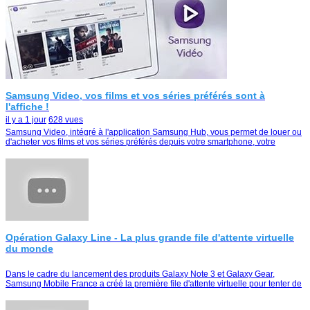
Samsung Video, vos films et vos séries préférés sont à
l'affiche !
il y a 1 jour
628 vues
Samsung Video, intégré à l'application Samsung Hub, vous permet de louer ou
d'acheter vos films et vos séries préférés depuis votre smartphone, votre
tablette ou votre Smart TV
Opération Galaxy Line - La plus grande file d'attente virtuelle
du monde
Dans le cadre du lancement des produits Galaxy Note 3 et Galaxy Gear,
Samsung Mobile France a créé la première file d'attente virtuelle pour tenter de
remporter le duo Galaxy Note …