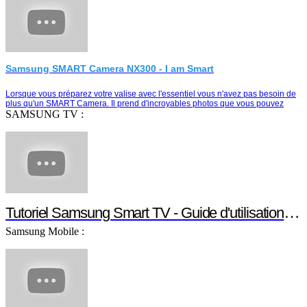
Samsung SMART Camera NX300 - I am Smart
Lorsque vous préparez votre valise avec l'essentiel vous n'avez pas besoin de
plus qu'un SMART Camera. Il prend d'incroyables photos que vous pouvez
partager instantanément e…
SAMSUNG TV :
Tutoriel Samsung Smart TV - Guide d'utilisation Smart TV
Samsung Mobile :