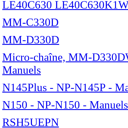
LE40C630 LE40C630K1
MM-C330D
MM-D330D
Micro-chaîne, MM-D330DW
Manuels
N145Plus - NP-N145P - Ma
N150 - NP-N150 - Manuels
RSH5UEPN