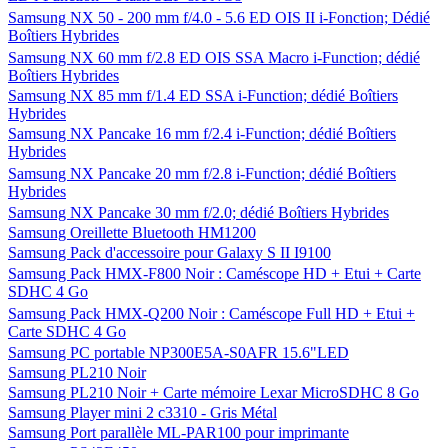
Samsung NX 50 - 200 mm f/4.0 - 5.6 ED OIS II i-Fonction; Dédié
Boîtiers Hybrides
Samsung NX 60 mm f/2.8 ED OIS SSA Macro i-Function; dédié
Boîtiers Hybrides
Samsung NX 85 mm f/1.4 ED SSA i-Function; dédié Boîtiers
Hybrides
Samsung NX Pancake 16 mm f/2.4 i-Function; dédié Boîtiers
Hybrides
Samsung NX Pancake 20 mm f/2.8 i-Function; dédié Boîtiers
Hybrides
Samsung NX Pancake 30 mm f/2.0; dédié Boîtiers Hybrides
Samsung Oreillette Bluetooth HM1200
Samsung Pack d'accessoire pour Galaxy S II I9100
Samsung Pack HMX-F800 Noir : Caméscope HD + Etui + Carte
SDHC 4 Go
Samsung Pack HMX-Q200 Noir : Caméscope Full HD + Etui +
Carte SDHC 4 Go
Samsung PC portable NP300E5A-S0AFR 15.6"LED
Samsung PL210 Noir
Samsung PL210 Noir + Carte mémoire Lexar MicroSDHC 8 Go
Samsung Player mini 2 c3310 - Gris Métal
Samsung Port parallèle ML-PAR100 pour imprimante