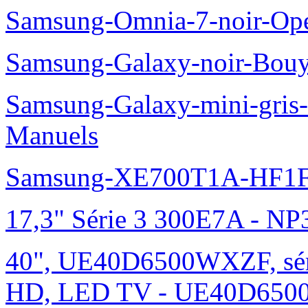
Samsung-Omnia-7-noir-Op
Samsung-Galaxy-noir-Bou
Samsung-Galaxy-mini-gris
Manuels
Samsung-XE700T1A-HF1F
17,3" Série 3 300E7A - N
40", UE40D6500WXZF, sé
HD, LED TV - UE40D6500