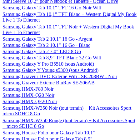
Mini Sleeve 10,2" pour Netbook et Tablette - Ocean Drive
Samsung Galaxy Tab 10,1" TFT 16 Go Noir Wifi
Samsung Galaxy Tab 10,1" TFT Blanc + Western Digital My Book
Live 1 To Ethernet
Samsung Galaxy Tab 10,1" TFT Noir + Western Digital My Book
Live 1 To Ethernet
Samsung Galaxy Tab 2 10,1" 16 Go - Argent
Samsung Galaxy Tab 2 10,1" 16 Go - Blanc
Samsung Galaxy Tab 2 7.0" LED 8 Go
Samsung Galaxy Tab 8,9" TFT Blanc 32 Go Wifi
Samsung Galaxy Y Pro B5510 (sous Android)
Samsung Galaxy Y Young s5360 (sous Android)
Samsung Graveur DVD Externe Wifi - SE-208BW - Noir
Samsung Graveur Externe BluRay SE-506AB
Samsung HMX-F80 Noir
Samsung HMX-Q20 Noir
Samsung HMX-QF20 Noir
Samsung HMX-W350 Noir (tout terrain) + Kit Accessoires Sport +
micro SDHC 8 Go
Samsung HMX-W350 Rouge (tout terrain) + Kit Accessoires Sport
+ micro SDHC 8 Go
Samsung Housse Folio pour Galaxy Tab 10,1"
Samsung Housse Folio pour Galaxy Tab 8,9"