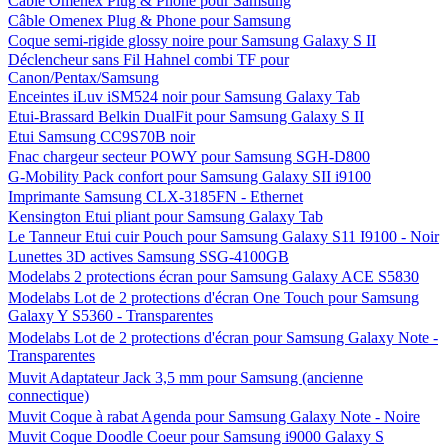
Câble Omenex Plug & Phone pour Samsung
Câble Omenex Plug & Phone pour Samsung
Coque semi-rigide glossy noire pour Samsung Galaxy S II
Déclencheur sans Fil Hahnel combi TF pour
Canon/Pentax/Samsung
Enceintes iLuv iSM524 noir pour Samsung Galaxy Tab
Etui-Brassard Belkin DualFit pour Samsung Galaxy S II
Etui Samsung CC9S70B noir
Fnac chargeur secteur POWY pour Samsung SGH-D800
G-Mobility Pack confort pour Samsung Galaxy SII i9100
Imprimante Samsung CLX-3185FN - Ethernet
Kensington Etui pliant pour Samsung Galaxy Tab
Le Tanneur Etui cuir Pouch pour Samsung Galaxy S11 I9100 - Noir
Lunettes 3D actives Samsung SSG-4100GB
Modelabs 2 protections écran pour Samsung Galaxy ACE S5830
Modelabs Lot de 2 protections d'écran One Touch pour Samsung
Galaxy Y S5360 - Transparentes
Modelabs Lot de 2 protections d'écran pour Samsung Galaxy Note -
Transparentes
Muvit Adaptateur Jack 3,5 mm pour Samsung (ancienne
connectique)
Muvit Coque à rabat Agenda pour Samsung Galaxy Note - Noire
Muvit Coque Doodle Coeur pour Samsung i9000 Galaxy S