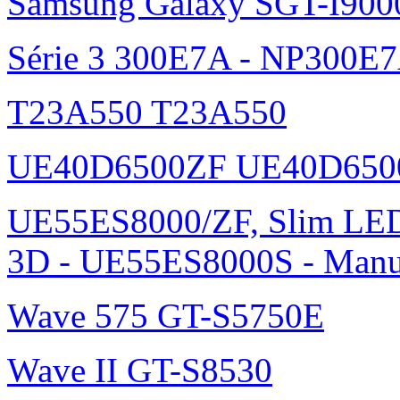
Samsung Galaxy SGT-I900
Série 3 300E7A - NP300E
T23A550 T23A550
UE40D6500ZF UE40D650
UE55ES8000/ZF, Slim L
3D - UE55ES8000S - Manu
Wave 575 GT-S5750E
Wave II GT-S8530