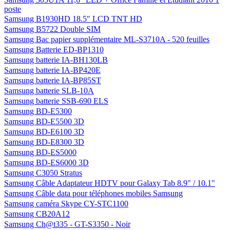
poste
Samsung B1930HD 18.5" LCD TNT HD
Samsung B5722 Double SIM
Samsung Bac papier supplémentaire ML-S3710A - 520 feuilles
Samsung Batterie ED-BP1310
Samsung batterie IA-BH130LB
Samsung batterie IA-BP420E
Samsung batterie IA-BP85ST
Samsung batterie SLB-10A
Samsung batterie SSB-690 ELS
Samsung BD-E5300
Samsung BD-E5500 3D
Samsung BD-E6100 3D
Samsung BD-E8300 3D
Samsung BD-ES5000
Samsung BD-ES6000 3D
Samsung C3050 Stratus
Samsung Câble Adaptateur HDTV pour Galaxy Tab 8.9" / 10.1"
Samsung Câble data pour téléphones mobiles Samsung
Samsung caméra Skype CY-STC1100
Samsung CB20A12
Samsung Ch@t335 - GT-S3350 - Noir