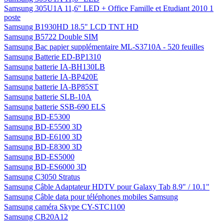
Samsung 305U1A 11,6" LED + Office Famille et Etudiant 2010 1
poste
Samsung B1930HD 18.5" LCD TNT HD
Samsung B5722 Double SIM
Samsung Bac papier supplémentaire ML-S3710A - 520 feuilles
Samsung Batterie ED-BP1310
Samsung batterie IA-BH130LB
Samsung batterie IA-BP420E
Samsung batterie IA-BP85ST
Samsung batterie SLB-10A
Samsung batterie SSB-690 ELS
Samsung BD-E5300
Samsung BD-E5500 3D
Samsung BD-E6100 3D
Samsung BD-E8300 3D
Samsung BD-ES5000
Samsung BD-ES6000 3D
Samsung C3050 Stratus
Samsung Câble Adaptateur HDTV pour Galaxy Tab 8.9" / 10.1"
Samsung Câble data pour téléphones mobiles Samsung
Samsung caméra Skype CY-STC1100
Samsung CB20A12