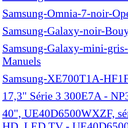
Samsung-Omnia-7-noir-Op
Samsung-Galaxy-noir-Bou
Samsung-Galaxy-mini-gris
Manuels
Samsung-XE700T1A-HF1F
17,3" Série 3 300E7A - N
40", UE40D6500WXZF, sé
HD, LED TV - UE40D6500