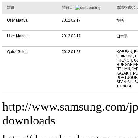
詳細
登録日
言語を選択
User Manual
2012.02.17
英語
User Manual
2012.02.17
日本語
Quick Guide
2012.01.27
KOREAN, EN
CHINESE, C
FRENCH, G
HUNGARIAN
ITALIAN, J
KAZAKH, PO
PORTUGUES
SPANISH, S
TURKISH
http://www.samsung.com/
downloads