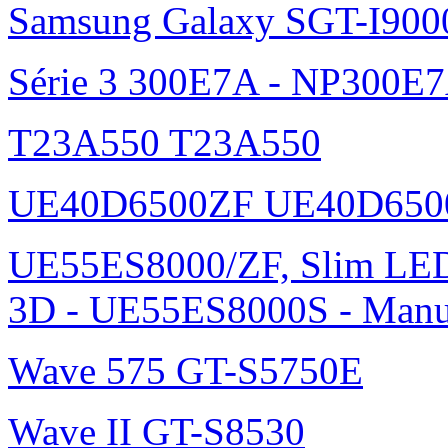
Samsung Galaxy SGT-I900
Série 3 300E7A - NP300E
T23A550 T23A550
UE40D6500ZF UE40D650
UE55ES8000/ZF, Slim L
3D - UE55ES8000S - Manu
Wave 575 GT-S5750E
Wave II GT-S8530