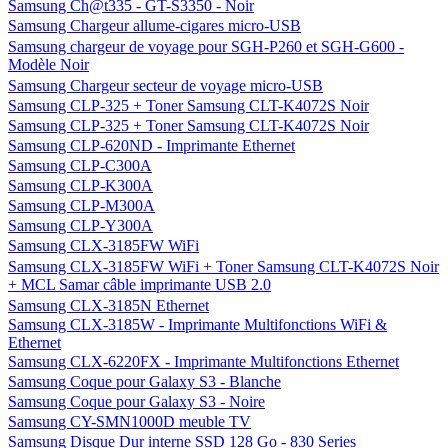
Samsung Ch@t335 - GT-S3350 - Noir
Samsung Chargeur allume-cigares micro-USB
Samsung chargeur de voyage pour SGH-P260 et SGH-G600 -
Modèle Noir
Samsung Chargeur secteur de voyage micro-USB
Samsung CLP-325 + Toner Samsung CLT-K4072S Noir
Samsung CLP-325 + Toner Samsung CLT-K4072S Noir
Samsung CLP-620ND - Imprimante Ethernet
Samsung CLP-C300A
Samsung CLP-K300A
Samsung CLP-M300A
Samsung CLP-Y300A
Samsung CLX-3185FW WiFi
Samsung CLX-3185FW WiFi + Toner Samsung CLT-K4072S Noir
+ MCL Samar câble imprimante USB 2.0
Samsung CLX-3185N Ethernet
Samsung CLX-3185W - Imprimante Multifonctions WiFi &
Ethernet
Samsung CLX-6220FX - Imprimante Multifonctions Ethernet
Samsung Coque pour Galaxy S3 - Blanche
Samsung Coque pour Galaxy S3 - Noire
Samsung CY-SMN1000D meuble TV
Samsung Disque Dur interne SSD 128 Go - 830 Series