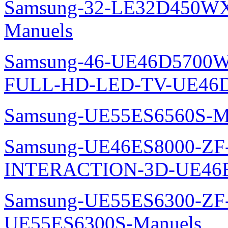
Samsung-32-LE32D450WX
Manuels
Samsung-46-UE46D5700W
FULL-HD-LED-TV-UE46D
Samsung-UE55ES6560S-M
Samsung-UE46ES8000-ZF
INTERACTION-3D-UE46E
Samsung-UE55ES6300-ZF
UE55ES6300S-Manuels