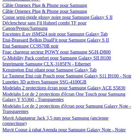
Câble Omenex Plug & Phone pour Samsung
Câble Omenex Plug & Phone pour Samsung
Coque semi-rigide glossy noire pour Samsung Galaxy S II
Déclencheur sans Fil Hahnel combi TF pour
Canon/Pentax/Samsung
Enceintes iLuv iSM524 noir pour Samsung Galaxy Tab
Etui-Brassard Belkin DualFit pour Samsung Galaxy S II
Etui Samsung CC9S70B noir
Fnac chargeur secteur POWY pour Samsung SGH-D800
G-Mobility Pack confort pour Samsung Galaxy SII i9100
Imprimante Samsung CLX-3185FN - Ethernet
Kensington Etui pliant pour Samsung Galaxy Tab
Le Tanneur Etui cuir Pouch pour Samsung Galaxy S11 I9100 - Noir
Lunettes 3D actives Samsung SSG-4100GB
Modelabs 2 protections écran pour Samsung Galaxy ACE S5830
Modelabs Lot de 2 protections d'écran One Touch pour Samsung
Galaxy Y S5360 - Transparentes
Modelabs Lot de 2 protections d'écran pour Samsung Galaxy Note -
Transparentes
Muvit Adaptateur Jack 3,5 mm pour Samsung (ancienne
connectique)
Muvit Coque à rabat Agenda pour Samsung Galaxy Note - Noire