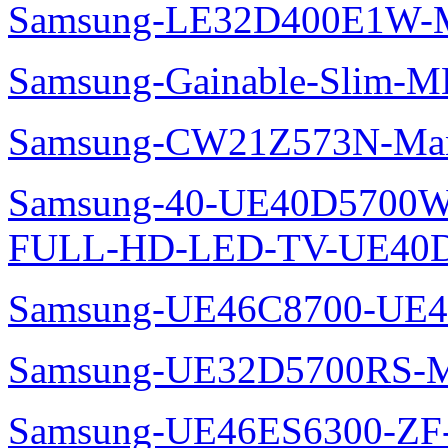
Samsung-LE32D400E1W-M
Samsung-Gainable-Slim-
Samsung-CW21Z573N-Man
Samsung-40-UE40D5700W
FULL-HD-LED-TV-UE40D
Samsung-UE46C8700-UE4
Samsung-UE32D5700RS-M
Samsung-UE46ES6300-ZF